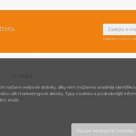
tteru.
Odesláním formulá
O NÁS
 při načtení webové stránky, díky nim můžeme snadněji identifik
Dopřejte svým zákazníkům zmrzlinu té nejvyšší jakosti! Itals
ebo cílit marketingové aktivity. Typy cookies a podrobnější info
tradici a bohatým zkušenostem špičkou v oboru cukrářské
bo zrušit.
cukrářské potřeby.
Zásady o ochraně osobních údajů
.
Pouze nezbytné cookies