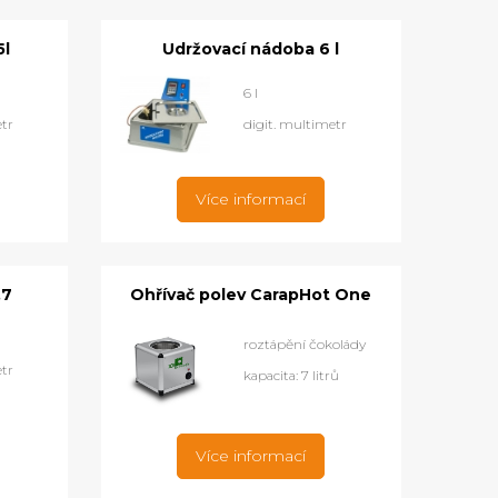
5l
Udržovací nádoba 6 l
6 l
etr
digit. multimetr
Více informací
,7
Ohřívač polev CarapHot One
roztápění čokolády
etr
kapacita: 7 litrů
Více informací