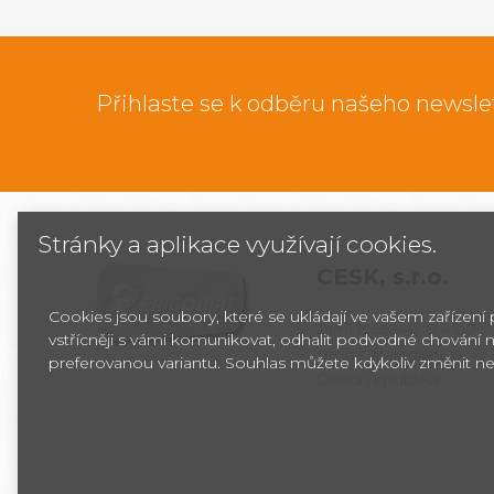
Přihlaste se k odběru našeho newsle
Stránky a aplikace využívají cookies.
CESK,
s.r.o.
Cookies jsou soubory, které se ukládají ve vašem zařízení
Jarní 1058/44i, 614 00
vstřícněji s vámi komunikovat, odhalit podvodné chování n
Brno - Maloměřice
preferovanou variantu. Souhlas můžete kdykoliv změnit ne
Česká republika