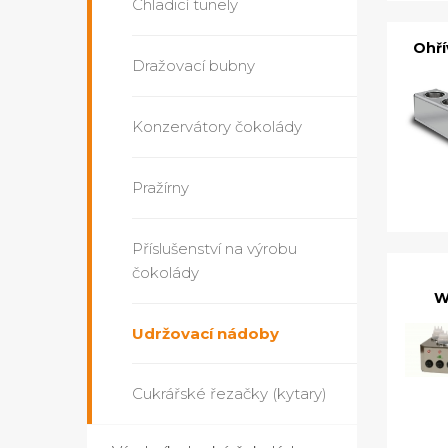
Chladicí tunely
Ohří
Dražovací bubny
Konzervátory čokolády
Pražírny
Příslušenství na výrobu
čokolády
W
Udržovací nádoby
Cukrářské řezačky (kytary)