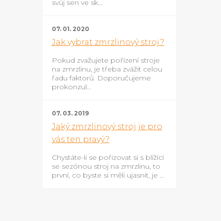
svůj sen ve sk...
07. 01. 2020
Jak vybrat zmrzlinový stroj?
Pokud zvažujete pořízení stroje
na zmrzlinu, je třeba zvážit celou
řadu faktorů. Doporučujeme
prokonzul...
07. 03. 2019
Jaký zmrzlinový stroj je pro
vás ten pravý?
Chystáte-li se pořizovat si s blížící
se sezónou stroj na zmrzlinu, to
první, co byste si měli ujasnit, je ...