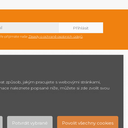
ře přijímáte naše
Zásady o ochraně osobních údajů
.
ovat způsob, jakým pracujete s webovými stránkami,
ké zmrzlinové stroje Frigomat jsou díky čtyřicetileté
rmace naleznete popsané níže, můžete si zde zvolit svou
 techniky. Kromě strojů Frigomat prodáváme také
Potvrdit vybrané
Povolit všechny cookies