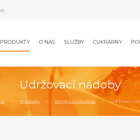
990
PRODUKTY
O NÁS
SLUŽBY
CUKRÁRNY
PO
Udržovací nádoby
mů
Produkty
Stroje na čokoládu
Udržovací ná