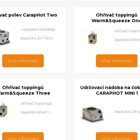
vač polev CarapHot Two
Ohřívač toppingů
Warm&Squeeze On
roztápění čokolády
ohřívač topp
kapacita: 2x 7 litrů
kapacita lahve: 
Více informací
Více informací
Ohřívač toppingů
Udržovací nádoba na čo
arm&Squeeze Three
CARAPHOT MINI 1
ohřívač toppingů
kapacita 2 litr
kapacita lahve: 1 l
Více informací
Více informací