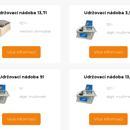
držovací nádoba 13,7l
Udržovací nádoba 3,
13,7 l
3,5 l
mechan. termostat
digit. multim
Více informací
Více informací
Udržovací nádoba 9l
Udržovací nádoba 13
9 l
13,7 l
digit. multimetr
digit. multim
Více informací
Více informací