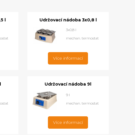
5 l
Udržovací nádoba 3x0,8 l
3x0,8 l
ostat
mechan. termostat
Více informací
l
Udržovací nádoba 9l
9 l
ostat
mechan. termostat
Více informací