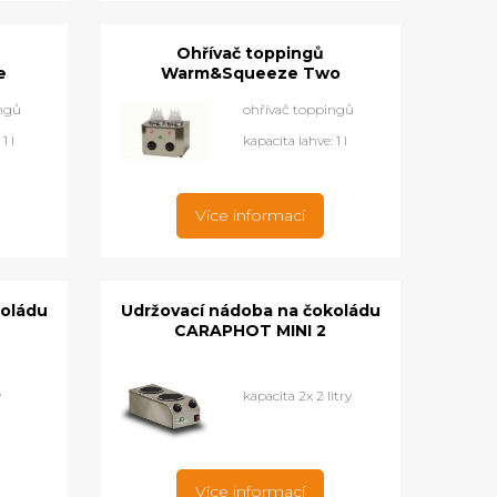
Ohřívač toppingů
e
Warm&Squeeze Two
ingů
ohřívač toppingů
1 l
kapacita lahve: 1 l
Více informací
koládu
Udržovací nádoba na čokoládu
CARAPHOT MINI 2
y
kapacita 2x 2 litry
Více informací