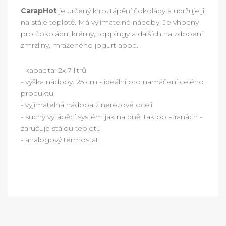
CarapHot
je určený k roztápění čokolády a udržuje ji
na stálé teplotě. Má vyjímatelné nádoby. Je vhodný
pro čokoládu, krémy, toppingy a dalších na zdobení
zmrzliny, mraženého jogurt apod.
- kapacita: 2x 7 litrů
- výška nádoby: 25 cm - ideální pro namáčení celého
produktu
- vyjímatelná nádoba z nerezové oceli
- suchý vytápěcí systém jak na dně, tak po stranách -
zaručuje stálou teplotu
- analogový termostat