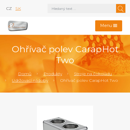
CZ
SK
Menu
Ohřívač polev CarapHot
Two
Domů
Produkty
Stroje na čokoládu
Udržovací nádoby
Ohřívač polev CarapHot Two