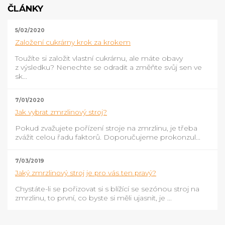
ČLÁNKY
5/02/2020
Založení cukrárny krok za krokem
Toužíte si založit vlastní cukrárnu, ale máte obavy
z výsledku? Nenechte se odradit a změňte svůj sen ve
sk...
7/01/2020
Jak vybrat zmrzlinový stroj?
Pokud zvažujete pořízení stroje na zmrzlinu, je třeba
zvážit celou řadu faktorů. Doporučujeme prokonzul...
7/03/2019
Jaký zmrzlinový stroj je pro vás ten pravý?
Chystáte-li se pořizovat si s blížící se sezónou stroj na
zmrzlinu, to první, co byste si měli ujasnit, je ...