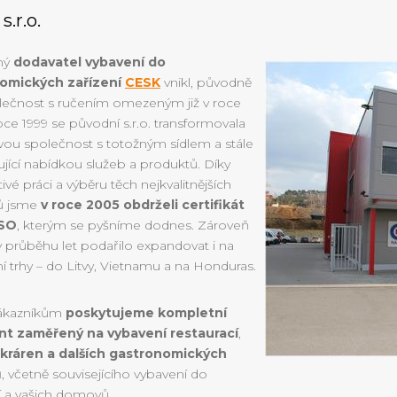
s.r.o.
ný
dodavatel vybavení do
omických zařízení
CESK
vnikl, původně
lečnost s ručením omezeným již v roce
oce 1999 se původní s.r.o. transformovala
vou společnost s totožným sídlem a stále
řující nabídkou služeb a produktů. Díky
ivé práci a výběru těch nejkvalitnějších
ů jsme
v roce 2005 obdrželi certifikát
ISO
, kterým se pyšníme dodnes. Zároveň
 průběhu let podařilo expandovat i na
ní trhy – do Litvy, Vietnamu a na Honduras.
ákazníkům
poskytujeme kompletní
nt zaměřený na vybavení restaurací
,
kráren a dalších gastronomických
ů
, včetně souvisejícího vybavení do
í a vašich domovů.