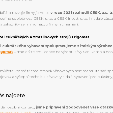
dalšího rozvoje firmy jsme se
v roce 2021 rozhodli CESK, a.s. t
dceřiné společnosti CESK, s.r.o. a CESK Invest, s.r.o. I nadále zů
 a zákazníky se mimo názvu firmy nic nemění.
el cukrářských a zmrzlinových strojů Frigomat
ti cukrářského vybavení spolupracujeme
s italským výrobc
igomat
.
Jsme držitelem licence na výrobu kávy San Remo a nos
t můžete kromě těchto stránek věnovaných sortimentu italské sp
pojovou a výčepní techniku, kávovary a další vybavení pro cukrárny,
ás najdete
aději osobní kontakt,
jsme připraveni zodpovědět vaše otázky
rovozovně v Brně
– Maloměřicích na ulici Jarní 1058/44i, kde mi