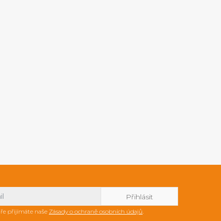
ře přijímáte naše
Zásady o ochraně osobních údajů
.