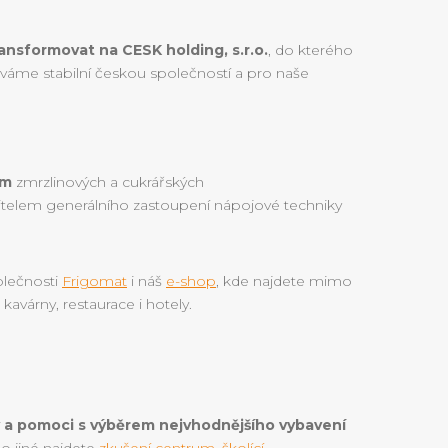
ransformovat na CESK holding, s.r.o.
, do kterého
stáváme stabilní českou společností a pro naše
em
zmrzlinových a cukrářských
itelem generálního zastoupení nápojové techniky
olečnosti
Frigomat
i náš
e-shop
, kde najdete mimo
 kavárny, restaurace i hotely.
 a pomoci s výběrem nejvhodnějšího vybavení
mo jiné najdete
zkušení centrum
,
školící