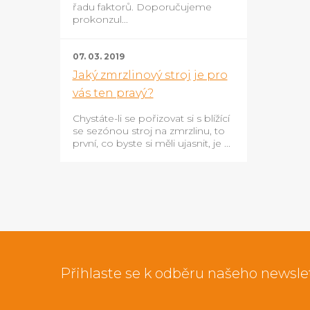
řadu faktorů. Doporučujeme
prokonzul...
07. 03. 2019
Jaký zmrzlinový stroj je pro
vás ten pravý?
Chystáte-li se pořizovat si s blížící
se sezónou stroj na zmrzlinu, to
první, co byste si měli ujasnit, je ...
Přihlaste se k odběru našeho newsle