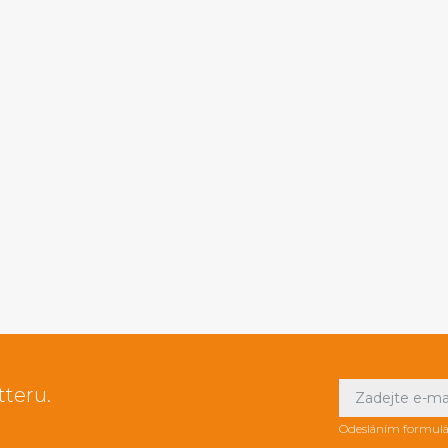
tteru.
Odesláním formulá