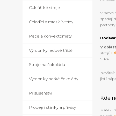
Cukrářské stroje
V rámci 
spadají 
Chladící a mrazící vitríny
partnery
Pece a konvektomaty
Dodavat
V oblas
Výrobníky ledové tříště
strojů
Fr
SIPP.
Stroje na čokoládu
Navštívi
Výrobníky horké čokolády
jiní i ná
Příslušenství
Kde n
Prodejní stánky a přívěsy
Máte-li r
na naší
p