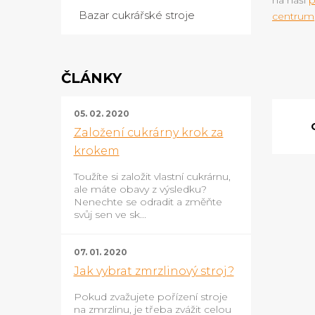
Bazar cukrářské stroje
centrum
ČLÁNKY
05. 02. 2020
Založení cukrárny krok za
krokem
Toužíte si založit vlastní cukrárnu,
ale máte obavy z výsledku?
Nenechte se odradit a změňte
svůj sen ve sk...
07. 01. 2020
Jak vybrat zmrzlinový stroj?
Pokud zvažujete pořízení stroje
na zmrzlinu, je třeba zvážit celou