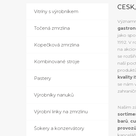
CESK, 
Vitríny s výrobníkem
Význam
Točená zmrzlina
gastron
jako spo
1992. V r
Kopečková zmrzlina
na akcio
se rozši
Kombinované stroje
naší poct
produkt
kvality 
Pastery
se nám v
zahranič
Výrobníky nanuků
Našim z
Výrobní linky na zmrzlinu
sortime
barů
,
cu
Šokery a konzervátory
provoz
kancelář