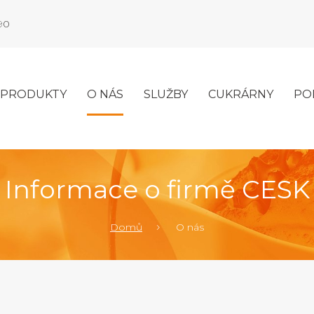
990
PRODUKTY
O NÁS
SLUŽBY
CUKRÁRNY
PO
Informace o firmě CESK
Domů
O nás