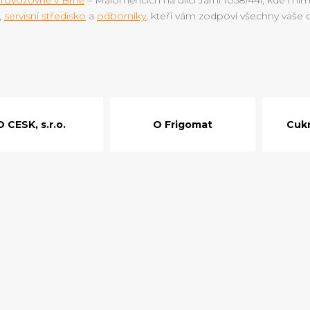
,
servisní středisko
a
odborníky
, kteří vám zodpoví všechny vaše 
O CESK, s.r.o.
O Frigomat
Cukr