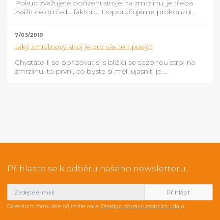
Pokud zvažujete pořízení stroje na zmrzlinu, je třeba
zvážit celou řadu faktorů. Doporučujeme prokonzul...
7/03/2019
Jaký zmrzlinový stroj je pro vás ten pravý?
Chystáte-li se pořizovat si s blížící se sezónou stroj na
zmrzlinu, to první, co byste si měli ujasnit, je ...
Přihlaste se k odběru našeho newsletteru.
Odesláním formuláře přijímáte naše
Zásady o ochraně osobních údajů
.