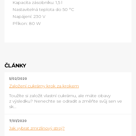
Kapacita zásobníku: 1,5 l
Nastavitelná teplota do 50 °C
Napájení: 230 V
Příkon: 80 W
ČLÁNKY
5/02/2020
Založení cukrárny krok za krokem
Toužíte si založit vlastní cukrárnu, ale máte obavy
z výsledku? Nenechte se odradit a změňte svůj sen ve
sk...
7/01/2020
Jak vybrat zmrzlinový stroj?