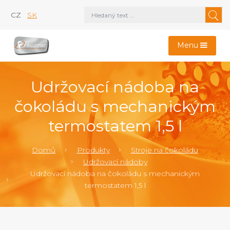
CZ
SK
Menu
Udržovací nádoba na
čokoládu s mechanickým
termostatem 1,5 l
Domů
Produkty
Stroje na čokoládu
Udržovací nádoby
Udržovací nádoba na čokoládu s mechanickým
termostatem 1,5 l