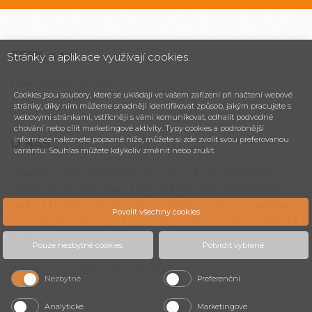
CESK,
s.r.o.
Stránky a aplikace využívají cookies.
Jarní 1058/44i, 614 00
Cookies jsou soubory, které se ukládají ve vašem zařízení při načtení webové
Brno - Maloměřice
stránky, díky nim můžeme snadněji identifikovat způsob, jakým pracujete s
Česká republika
webovými stránkami, vstřícněji s vámi komunikovat, odhalit podvodné
chování nebo cílit marketingové aktivity. Typy cookies a podrobnější
informace naleznete popsané níže, můžete si zde zvolit svou preferovanou
O NÁS
variantu. Souhlas můžete kdykoliv změnit nebo zrušit.
Dopřejte svým zákazníkům zmrzlinu té nejvyšší jakosti!
Italské zmrzlinové stroje Frigomat jsou díky čtyřicetileté
tradici a bohatým zkušenostem špičkou v oboru cukrářské
Povolit všechny cookies
techniky. Kromě strojů Frigomat prodáváme také cukrářské
potřeby.
Pouze nezbytné cookies
Potvrdit vybrané
Zásady o ochraně osobních údajů
.
Nezbytné
Preferenční
Analytické
Marketingové