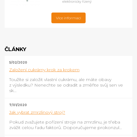
elektronicky řízený
Více informací
ČLÁNKY
5/02/2020
Založení cukrárny krok za krokem
Toužíte si založit vlastní cukrárnu, ale máte obavy
z výsledku? Nenechte se odradit a změňte svůj sen ve
sk...
7/01/2020
Jak vybrat zmrzlinový stroj?
Pokud zvažujete pořízení stroje na zmrzlinu, je třeba
zvážit celou řadu faktorů. Doporučujeme prokonzul...