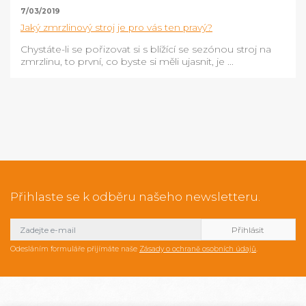
7/03/2019
Jaký zmrzlinový stroj je pro vás ten pravý?
Chystáte-li se pořizovat si s blížící se sezónou stroj na
zmrzlinu, to první, co byste si měli ujasnit, je ...
Přihlaste se k odběru našeho newsletteru.
Odesláním formuláře přijímáte naše
Zásady o ochraně osobních údajů
.