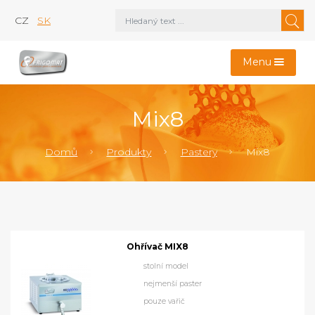
CZ
SK
Menu
Mix8
Domů
Produkty
Pastery
Mix8
Ohřívač MIX8
stolní model
nejmenší paster
pouze vařič