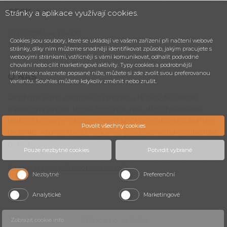
CESK,
s.r.o.
Stránky a aplikace využívají cookies.
Jarní 1058/44i, 614 00
Cookies jsou soubory, které se ukládají ve vašem zařízení při načtení webové
Brno - Maloměřice
stránky, díky nim můžeme snadněji identifikovat způsob, jakým pracujete s
Česká republika
webovými stránkami, vstřícněji s vámi komunikovat, odhalit podvodné
chování nebo cílit marketingové aktivity. Typy cookies a podrobnější
informace naleznete popsané níže, můžete si zde zvolit svou preferovanou
O NÁS
variantu. Souhlas můžete kdykoliv změnit nebo zrušit.
Dopřejte svým zákazníkům zmrzlinu té nejvyšší jakosti!
Italské zmrzlinové stroje Frigomat jsou díky čtyřicetileté
tradici a bohatým zkušenostem špičkou v oboru cukrářské
Povolit všechny cookies
techniky. Kromě strojů Frigomat prodáváme také cukrářské
potřeby.
Pouze nezbytné cookies
Potvrdit vybrané
Zásady o ochraně osobních údajů
.
Nezbytné
Preferenční
Analytické
Marketingové
CESK, s.r.o. © 2026
Zobrazit cookie info