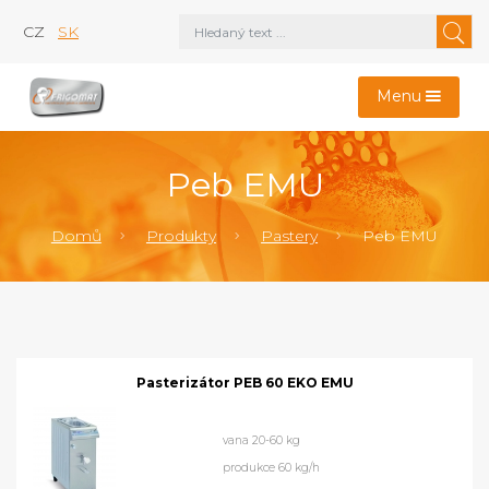
CZ
SK
Menu
Peb EMU
Domů
Produkty
Pastery
Peb EMU
Pasterizátor PEB 60 EKO EMU
vana 20-60 kg
produkce 60 kg/h