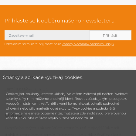
Přihlaste se k odběru našeho newsletteru.
Odesláním formuláře přijímáte naše
Zásady o ochraně osobních údajů
.
CESK,
s.r.o.
Stránky a aplikace využívají cookies.
Jarní 1058/44i, 614 00
Cookies jsou soubory, které se ukládají ve vašem zařízení při načtení webové
Brno - Maloměřice
stránky, díky nim můžeme snadněji identifikovat způsob, jakým pracujete s
Česká republika
webovými stránkami, vstřícněji s vámi komunikovat, odhalit podvodné
chování nebo cílit marketingové aktivity. Typy cookies a podrobnější
informace naleznete popsané níže, můžete si zde zvolit svou preferovanou
O NÁS
variantu. Souhlas můžete kdykoliv změnit nebo zrušit.
Dopřejte svým zákazníkům zmrzlinu té nejvyšší jakosti!
Italské zmrzlinové stroje Frigomat jsou díky čtyřicetileté