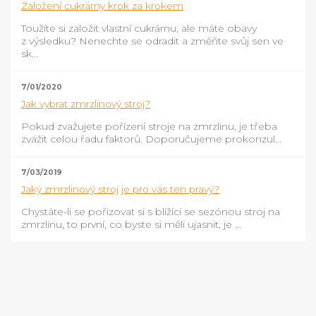
Založení cukrárny krok za krokem
Toužíte si založit vlastní cukrárnu, ale máte obavy
z výsledku? Nenechte se odradit a změňte svůj sen ve
sk...
7/01/2020
Jak vybrat zmrzlinový stroj?
Pokud zvažujete pořízení stroje na zmrzlinu, je třeba
zvážit celou řadu faktorů. Doporučujeme prokonzul...
7/03/2019
Jaký zmrzlinový stroj je pro vás ten pravý?
Chystáte-li se pořizovat si s blížící se sezónou stroj na
zmrzlinu, to první, co byste si měli ujasnit, je ...