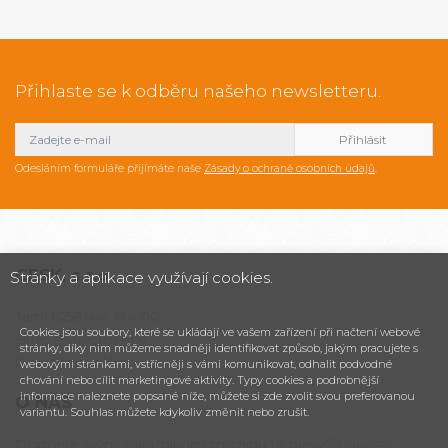
Přihlaste se k odběru našeho newsletteru.
Odesláním formuláře přijímáte naše
Zásady o ochraně osobních údajů
.
CESK,
s.r.o.
Stránky a aplikace využívají cookies.
Jarní 1058/44i, 614 00
Cookies jsou soubory, které se ukládají ve vašem zařízení při načtení webové
Brno - Maloměřice
stránky, díky nim můžeme snadněji identifikovat způsob, jakým pracujete s
Česká republika
webovými stránkami, vstřícněji s vámi komunikovat, odhalit podvodné
chování nebo cílit marketingové aktivity. Typy cookies a podrobnější
informace naleznete popsané níže, můžete si zde zvolit svou preferovanou
O NÁS
variantu. Souhlas můžete kdykoliv změnit nebo zrušit.
Dopřejte svým zákazníkům zmrzlinu té nejvyšší jakosti!