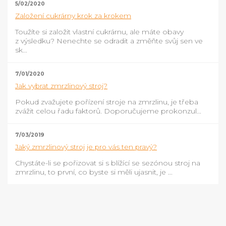
5/02/2020
Založení cukrárny krok za krokem
Toužíte si založit vlastní cukrárnu, ale máte obavy
z výsledku? Nenechte se odradit a změňte svůj sen ve
sk...
7/01/2020
Jak vybrat zmrzlinový stroj?
Pokud zvažujete pořízení stroje na zmrzlinu, je třeba
zvážit celou řadu faktorů. Doporučujeme prokonzul...
7/03/2019
Jaký zmrzlinový stroj je pro vás ten pravý?
Chystáte-li se pořizovat si s blížící se sezónou stroj na
zmrzlinu, to první, co byste si měli ujasnit, je ...