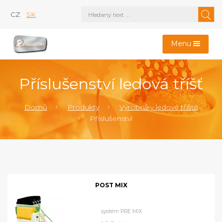
CZ
SK
Menu
Příslušenství ledová tříšť
Domů
Produkty
Výrobníky ledové tříště
Příslušenství
POST MIX
systém PRE MIX