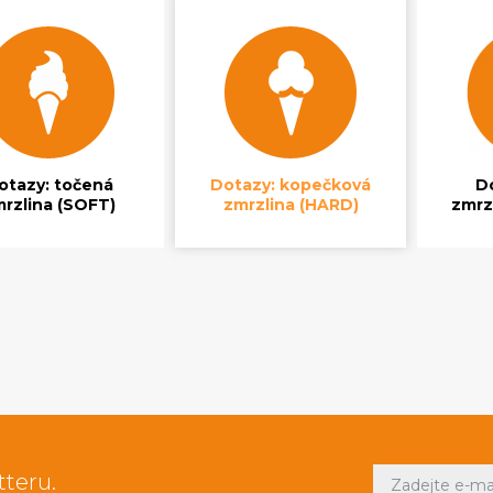
otazy: točená
Dotazy: kopečková
Do
rzlina (SOFT)
zmrzlina (HARD)
zmrzl
tteru.