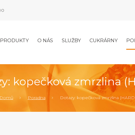
990
PRODUKTY
O NÁS
SLUŽBY
CUKRÁRNY
PO
y: kopečková zmrzlina 
Domů
Poradna
Dotazy: kopečková zmrzlina (HARD