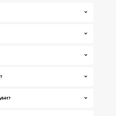
í?
hybět?