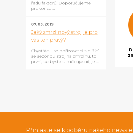
řadu faktorů. Doporučujeme
prokonzul...
07. 03. 2019
Jaký zmrzlinový stroj je pro
vás ten pravý?
D
Chystáte-li se pořizovat si s blížící
zm
se sezónou stroj na zmrzlinu, to
první, co byste si měli ujasnit, je ...
Přihlaste se k odběru našeho newsle