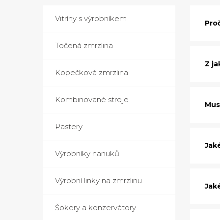
Vitríny s výrobníkem
Pro
Točená zmrzlina
Z j
Kopečková zmrzlina
Kombinované stroje
Mus
Pastery
Jak
Výrobníky nanuků
Výrobní linky na zmrzlinu
Jaké
Šokery a konzervátory