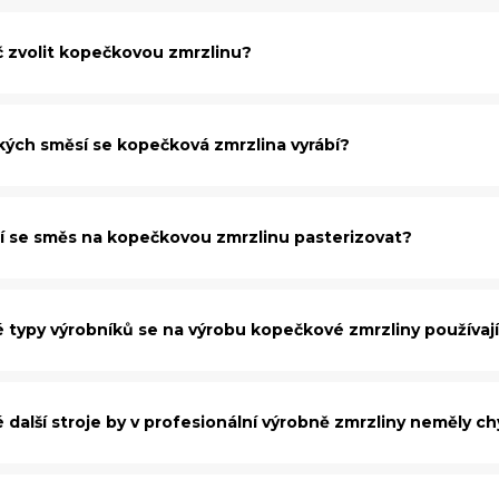
č zvolit kopečkovou zmrzlinu?
akých směsí se kopečková zmrzlina vyrábí?
í se směs na kopečkovou zmrzlinu pasterizovat?
é typy výrobníků se na výrobu kopečkové zmrzliny používaj
 další stroje by v profesionální výrobně zmrzliny neměly c