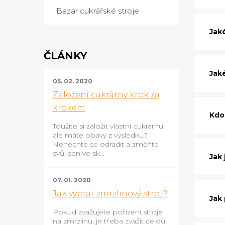
Bazar cukrářské stroje
Jak
ČLÁNKY
Jak
05. 02. 2020
Založení cukrárny krok za
krokem
Kdo
Toužíte si založit vlastní cukrárnu,
ale máte obavy z výsledku?
Nenechte se odradit a změňte
svůj sen ve sk...
Jak
07. 01. 2020
Jak vybrat zmrzlinový stroj?
Jak
Pokud zvažujete pořízení stroje
na zmrzlinu, je třeba zvážit celou