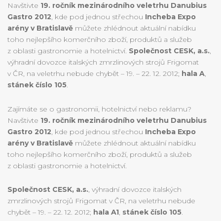
Navštivte
19. ročník mezinárodního veletrhu Danubius
Gastro 2012
, kde pod jednou střechou
Incheba Expo
arény v Bratislavě
můžete zhlédnout aktuální nabídku
toho nejlepšího komerčního zboží, produktů a služeb
z oblasti gastronomie a hotelnictví.
Společnost CESK, a.s.
,
výhradní dovozce italských zmrzlinových strojů Frigomat
v ČR, na veletrhu nebude chybět – 19. – 22. 12. 2012;
hala A
,
stánek číslo 105
.
Zajímáte se o gastronomii, hotelnictví nebo reklamu?
Navštivte
19. ročník mezinárodního veletrhu Danubius
Gastro 2012
, kde pod jednou střechou
Incheba Expo
arény v Bratislavě
můžete zhlédnout aktuální nabídku
toho nejlepšího komerčního zboží, produktů a služeb
z oblasti gastronomie a hotelnictví.
Společnost CESK, a.s.
, výhradní dovozce italských
zmrzlinových strojů Frigomat v ČR, na veletrhu nebude
chybět – 19. – 22. 12. 2012;
hala A1
,
stánek číslo 105
.