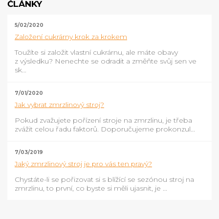
ČLÁNKY
5/02/2020
Založení cukrárny krok za krokem
Toužíte si založit vlastní cukrárnu, ale máte obavy
z výsledku? Nenechte se odradit a změňte svůj sen ve
sk...
7/01/2020
Jak vybrat zmrzlinový stroj?
Pokud zvažujete pořízení stroje na zmrzlinu, je třeba
zvážit celou řadu faktorů. Doporučujeme prokonzul...
7/03/2019
Jaký zmrzlinový stroj je pro vás ten pravý?
Chystáte-li se pořizovat si s blížící se sezónou stroj na
zmrzlinu, to první, co byste si měli ujasnit, je ...