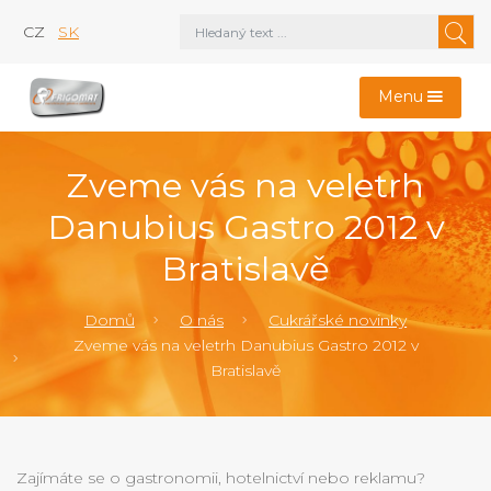
CZ
SK
Menu
Zveme vás na veletrh
Danubius Gastro 2012 v
Bratislavě
Domů
O nás
Cukrářské novinky
Zveme vás na veletrh Danubius Gastro 2012 v
Bratislavě
Zajímáte se o gastronomii, hotelnictví nebo reklamu?