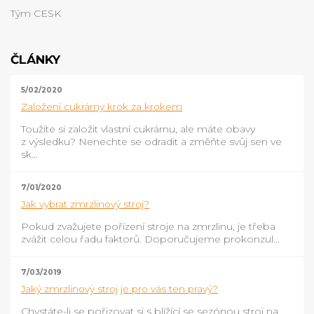
Tým CESK
ČLÁNKY
5/02/2020
Založení cukrárny krok za krokem
Toužíte si založit vlastní cukrárnu, ale máte obavy
z výsledku? Nenechte se odradit a změňte svůj sen ve
sk...
7/01/2020
Jak vybrat zmrzlinový stroj?
Pokud zvažujete pořízení stroje na zmrzlinu, je třeba
zvážit celou řadu faktorů. Doporučujeme prokonzul...
7/03/2019
Jaký zmrzlinový stroj je pro vás ten pravý?
Chystáte-li se pořizovat si s blížící se sezónou stroj na