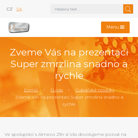
CZ
SK
Menu
Zveme Vás na prezentaci
Super zmrzlina snadno a
rychle
Domů
O nás
Cukrářské novinky
Zveme Vás na prezentaci Super zmrzlina snadno a
rychle
Ve spolupráci s Almeco Zlín si Vás dovolujeme pozvat na