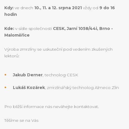
Kdy:
ve dnech
10., 11. a 12. srpna 2021
vždy od
9 do 16
hodin
Kde:
v sídle společnosti
CESK, Jarní 1058/44i, Brno -
Maloměřice
Výroba zmrzliny se uskuteční pod vedením zkušených
lektorů:
Jakub Derner
, technolog CESK
Lukáš Kozárek
, zmrzlinářský technolog Almeco Zlin
Pro bližší informace nás neváhejte kontaktovat.
Těšíme se na Vás