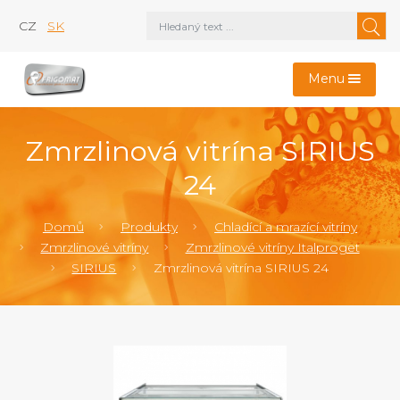
CZ
SK
Menu
Zmrzlinová vitrína SIRIUS
24
Domů
Produkty
Chladící a mrazící vitríny
Zmrzlinové vitríny
Zmrzlinové vitríny Italproget
SIRIUS
Zmrzlinová vitrína SIRIUS 24