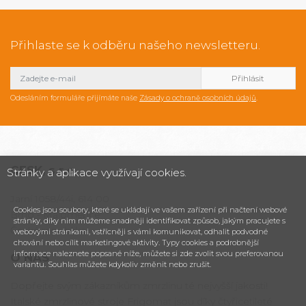
Přihlaste se k odběru našeho newsletteru.
Odesláním formuláře přijímáte naše
Zásady o ochraně osobních údajů
.
CESK,
s.r.o.
Stránky a aplikace využívají cookies.
Jarní 1058/44i, 614 00
Cookies jsou soubory, které se ukládají ve vašem zařízení při načtení webové
Brno - Maloměřice
stránky, díky nim můžeme snadněji identifikovat způsob, jakým pracujete s
Česká republika
webovými stránkami, vstřícněji s vámi komunikovat, odhalit podvodné
chování nebo cílit marketingové aktivity. Typy cookies a podrobnější
informace naleznete popsané níže, můžete si zde zvolit svou preferovanou
O NÁS
variantu. Souhlas můžete kdykoliv změnit nebo zrušit.
Dopřejte svým zákazníkům zmrzlinu té nejvyšší jakosti!
Italské zmrzlinové stroje Frigomat jsou díky čtyřicetileté