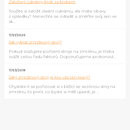
Založení cukrárny krok za krokem
Toužíte si založit vlastní cukrárnu, ale máte obavy
z výsledku? Nenechte se odradit a změňte svůj sen ve
sk...
7/01/2020
Jak vybrat zmrzlinový stroj?
Pokud zvažujete pořízení stroje na zmrzlinu, je třeba
zvážit celou řadu faktorů. Doporučujeme prokonzul...
7/03/2019
Jaký zmrzlinový stroj je pro vás ten pravý?
Chystáte-li se pořizovat si s blížící se sezónou stroj na
zmrzlinu, to první, co byste si měli ujasnit, je ...