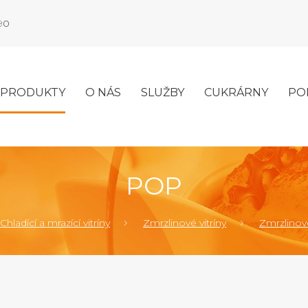
990
PRODUKTY
O NÁS
SLUŽBY
CUKRÁRNY
PO
POP
Chladící a mrazící vitríny
Zmrzlinové vitríny
Zmrzlinové