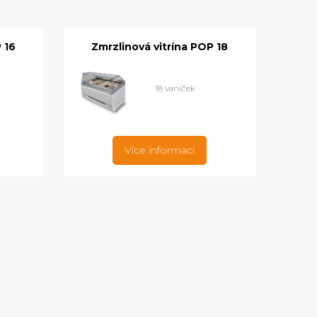
 16
Zmrzlinová vitrína POP 18
18 vaniček
Více informací