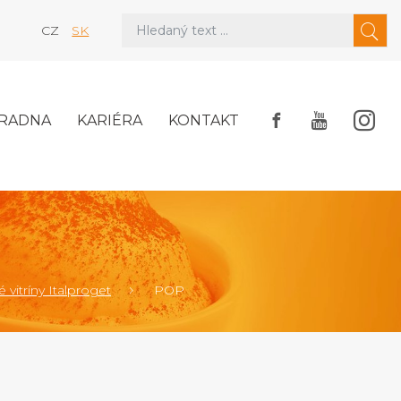
CZ
SK
RADNA
KARIÉRA
KONTAKT
 vitríny Italproget
POP