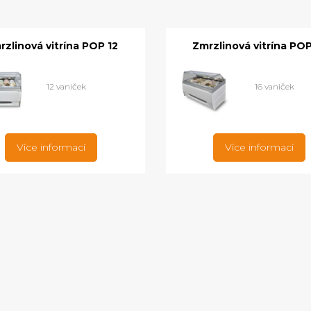
rzlinová vitrína POP 12
Zmrzlinová vitrína POP
12 vaniček
16 vaniček
Více informací
Více informací