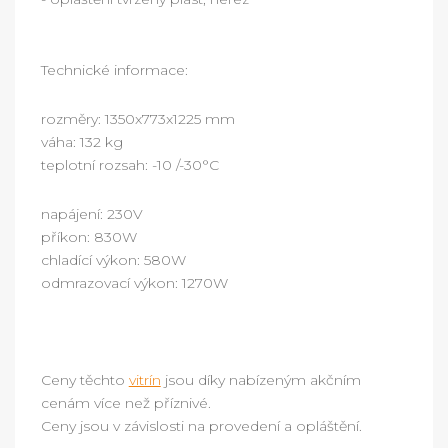
Technické informace:
rozměry: 1350x773x1225 mm
váha: 132 kg
teplotní rozsah: -10 /-30°C
napájení: 230V
příkon: 830W
chladící výkon: 580W
odmrazovací výkon: 1270W
Ceny těchto
vitrín
jsou díky nabízeným akčním
cenám více než příznivé.
Ceny jsou v závislosti na provedení a opláštění.