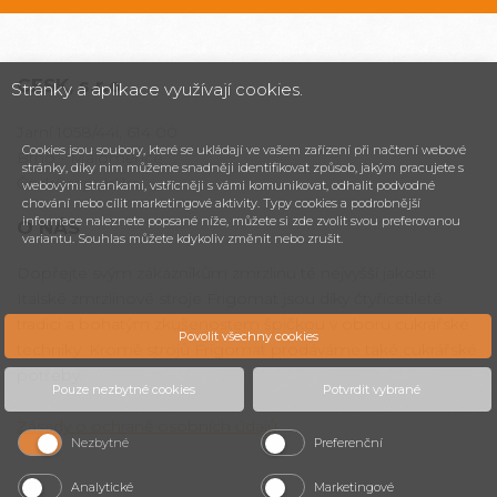
CESK,
s.r.o.
Stránky a aplikace využívají cookies.
Jarní 1058/44i, 614 00
Cookies jsou soubory, které se ukládají ve vašem zařízení při načtení webové
Brno - Maloměřice
stránky, díky nim můžeme snadněji identifikovat způsob, jakým pracujete s
Česká republika
webovými stránkami, vstřícněji s vámi komunikovat, odhalit podvodné
chování nebo cílit marketingové aktivity. Typy cookies a podrobnější
informace naleznete popsané níže, můžete si zde zvolit svou preferovanou
O NÁS
variantu. Souhlas můžete kdykoliv změnit nebo zrušit.
Dopřejte svým zákazníkům zmrzlinu té nejvyšší jakosti!
Italské zmrzlinové stroje Frigomat jsou díky čtyřicetileté
tradici a bohatým zkušenostem špičkou v oboru cukrářské
Povolit všechny cookies
techniky. Kromě strojů Frigomat prodáváme také cukrářské
potřeby.
Pouze nezbytné cookies
Potvrdit vybrané
Zásady o ochraně osobních údajů
.
Nezbytné
Preferenční
Analytické
Marketingové