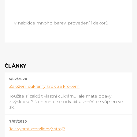
V nabídce mnoho barev, provedení i dekorů
ČLÁNKY
5/02/2020
Založení cukrárny krok za krokem
Toužíte si založit vlastní cukrárnu, ale máte obavy
z výsledku? Nenechte se odradit a změňte svůj sen ve
sk...
7/01/2020
Jak vybrat zmrzlinový stroj?