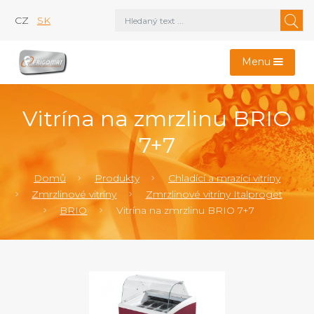
CZ
SK
Menu
Vitrína na zmrzlinu BRIO
7+7
Domů
Produkty
Chladící a mrazící vitríny
Zmrzlinové vitríny
Zmrzlinové vitríny Italproget
BRIO
Vitrína na zmrzlinu BRIO 7+7