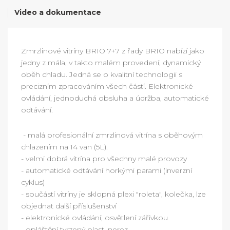
Video a dokumentace
Zmrzlinové vitríny BRIO 7+7 z řady BRIO nabízí jako
jedny z mála, v takto malém provedení, dynamický
oběh chladu. Jedná se o kvalitní technologii s
precizním zpracováním všech částí. Elektronické
ovládání, jednoduchá obsluha a údržba, automatické
odtávání.
- malá profesionální zmrzlinová vitrína s oběhovým
chlazením na 14 van (5L).
- velmi dobrá vitrína pro všechny malé provozy
- automatické odtávání horkými parami (inverzní
cyklus)
- součástí vitríny je sklopná plexi "roleta", kolečka, lze
objednat další příslušenství
- elektronické ovládání, osvětlení zářivkou
- opláštění tvrzený plast, nerez