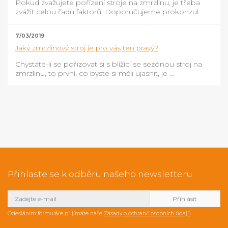
Pokud zvažujete pořízení stroje na zmrzlinu, je třeba
zvážit celou řadu faktorů. Doporučujeme prokonzul...
7/03/2019
Jaký zmrzlinový stroj je pro vás ten pravý?
Chystáte-li se pořizovat si s blížící se sezónou stroj na
zmrzlinu, to první, co byste si měli ujasnit, je ...
Přihlaste se k odběru našeho newsletteru.
Odesláním formuláře přijímáte naše
Zásady o ochraně osobních údajů
.