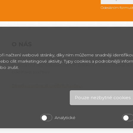
Odesláním formulá
O NÁS
 při načtení webové stránky, díky nim můžeme snadněji identifik
Dopřejte svým zákazníkům zmrzlinu té nejvyšší jakosti! Itals
ebo cílit marketingové aktivity. Typy cookies a podrobnější info
tradici a bohatým zkušenostem špičkou v oboru cukrářské
bo zrušit.
cukrářské potřeby.
Zásady o ochraně osobních údajů
.
Pouze nezbytné cookies
Analytické