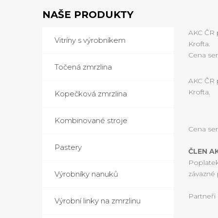
NAŠE PRODUKTY
AKC ČR 
Vitríny s výrobníkem
Krofta.
Cena sem
Točená zmrzlina
AKC ČR 
Krofta.
Kopečková zmrzlina
Kombinované stroje
Cena sem
Pastery
ČLEN AK
Poplatek
Výrobníky nanuků
závazné 
Partneři
Výrobní linky na zmrzlinu