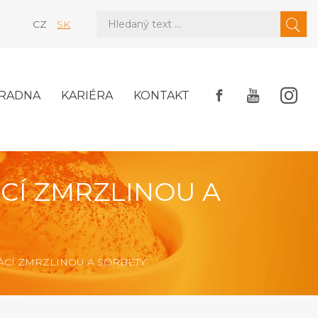
CZ
SK
RADNA
KARIÉRA
KONTAKT
ÁCÍ ZMRZLINOU A
OMÁCÍ ZMRZLINOU A SORBETY