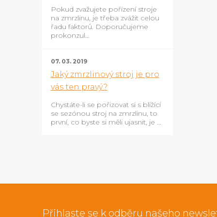
Pokud zvažujete pořízení stroje
na zmrzlinu, je třeba zvážit celou
řadu faktorů. Doporučujeme
prokonzul...
07. 03. 2019
Jaký zmrzlinový stroj je pro
vás ten pravý?
Chystáte-li se pořizovat si s blížící
se sezónou stroj na zmrzlinu, to
první, co byste si měli ujasnit, je ...
Přihlaste se k odběru našeho newsle