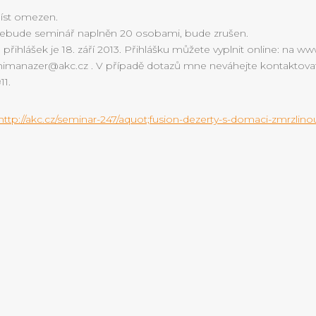
íst omezen.
ebude seminář naplněn 20 osobami, bude zrušen.
 přihlášek je 18. září 2013. Přihlášku můžete vyplnit online: na w
manazer@akc.cz . V případě dotazů mne neváhejte kontaktova
11.
http://akc.cz/seminar-247/aquot;fusion-dezerty-s-domaci-zmrzlino