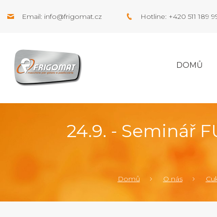
Email:
info@frigomat.cz
Hotline: +420 511 189 
DOMŮ
24.9. - Seminá
Domů
O nás
Cuk