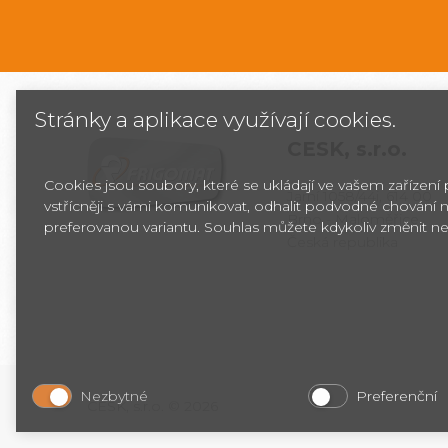
Stránky a aplikace využívají cookies.
CESK,
s.r.o.
Cookies jsou soubory, které se ukládají ve vašem zařízení
Jarní 1058/44i, 614 00
vstřícněji s vámi komunikovat, odhalit podvodné chování n
Brno - Maloměřice
preferovanou variantu. Souhlas můžete kdykoliv změnit ne
Česká republika
Nezbytné
Preferenční
CESK, s.r.o. © 2026