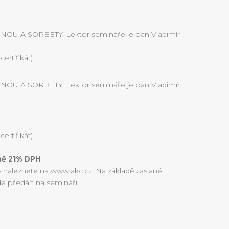
U A SORBETY. Lektor semináře je pan Vladimír
ertifikát)
U A SORBETY. Lektor semináře je pan Vladimír
ertifikát)
tně 21% DPH
y naleznete na www.akc.cz. Na základě zaslané
de předán na semináři.