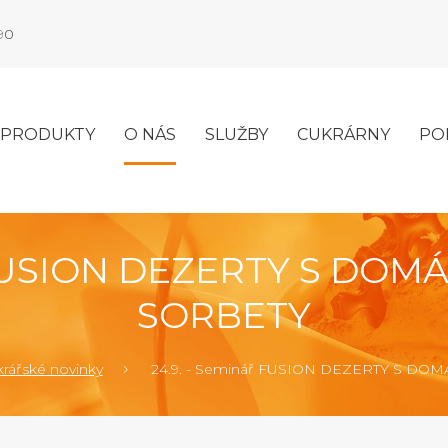
990
PRODUKTY
O NÁS
SLUŽBY
CUKRÁRNY
PO
ř FUSION DEZERTY S DOM
SORBETY
rářské novinky
24.9. - Seminář FUSION DEZERTY S D