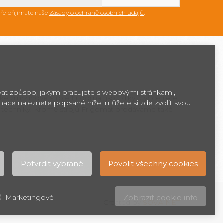
ře přijímáte naše
Zásady o ochraně osobních údajů
.
ovat způsob, jakým pracujete s webovými stránkami,
ké zmrzlinové stroje Frigomat jsou díky čtyřicetileté
rmace naleznete popsané níže, můžete si zde zvolit svou
 techniky. Kromě strojů Frigomat prodáváme také
Potvrdit vybrané
Povolit všechny cookies
Marketingové
Zobrazit cookie info
Created by
SOVA NET