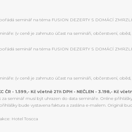
pořádá seminář na téma FUSION DEZERTY S DOMÁCÍ ZMRZLINO
ináře: (v ceně je zahrnuto účast na semináři, občerstvení, oběd, c
pořádá seminář na téma FUSION DEZERTY S DOMÁCÍ ZMRZLINO
ináře: (v ceně je zahrnuto účast na semináři, občerstvení, oběd, c
C ČR - 1.599,- Kč včetně 21% DPH - NEČLEN - 3.198,- Kč vče
 za seminář musí být uhrazen do data semináře. Online přihlášk
přihlášky bude vystavena faktura a zaslána e-mailem. Originál bu
 akce: Hotel Toscca