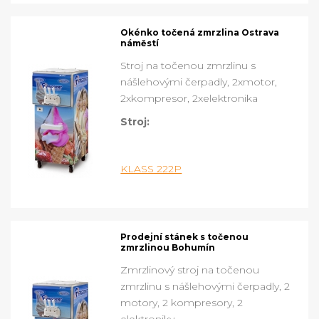
Okénko točená zmrzlina Ostrava
náměstí
Stroj na točenou zmrzlinu s
nášlehovými čerpadly, 2xmotor,
2xkompresor, 2xelektronika
Stroj:
KLASS 222P
Prodejní stánek s točenou
zmrzlinou Bohumín
Zmrzlinový stroj na točenou
zmrzlinu s nášlehovými čerpadly, 2
motory, 2 kompresory, 2
elektroniky