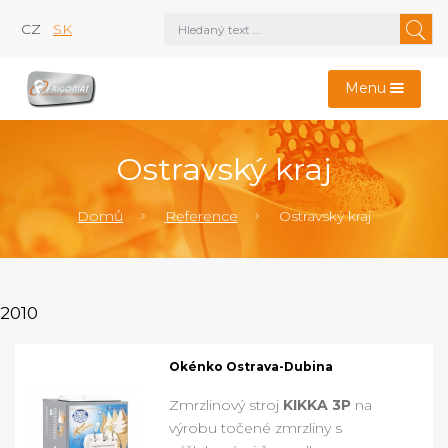
CZ
SK
Menu
Ostravský kraj
Domů
Reference
Ostravský kraj
2010
Okénko Ostrava-Dubina
Zmrzlinový stroj
KIKKA 3P
na
výrobu točené zmrzliny s