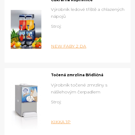
Výrobník ledové tříště a chlazených
nápojů
Stroj:
NEW FABY 2 DA
Točená zmrzlina Břidličná
Výrobník točené zmrzliny s
nášlehovým čerpadlem
Stroj:
KIKKA 1P