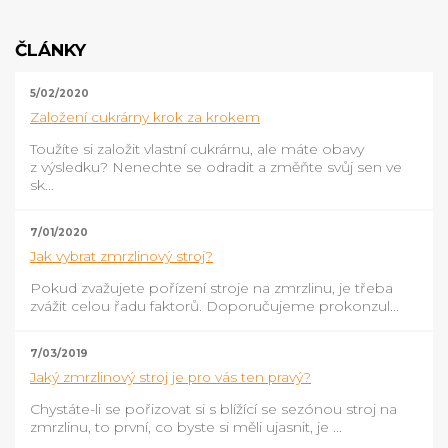
ČLÁNKY
5/02/2020
Založení cukrárny krok za krokem
Toužíte si založit vlastní cukrárnu, ale máte obavy
z výsledku? Nenechte se odradit a změňte svůj sen ve
sk...
7/01/2020
Jak vybrat zmrzlinový stroj?
Pokud zvažujete pořízení stroje na zmrzlinu, je třeba
zvážit celou řadu faktorů. Doporučujeme prokonzul...
7/03/2019
Jaký zmrzlinový stroj je pro vás ten pravý?
Chystáte-li se pořizovat si s blížící se sezónou stroj na
zmrzlinu, to první, co byste si měli ujasnit, je ...