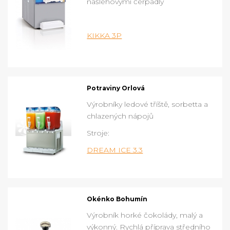
nášlehovými čerpadly
KIKKA 3P
Potraviny Orlová
Výrobníky ledové tříště, sorbetta a
chlazených nápojů
Stroje:
DREAM ICE 3.3
Okénko Bohumín
Výrobník horké čokolády, malý a
výkonný. Rychlá příprava středního