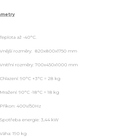
ametry
Teplota až -40°C.
Vnější rozměry: 820x800x1750 mm
Vnitřní rozměry: 700x450x1000 mm
Chlazení: 90°C +3°C = 28 kg
Mražení: 90°C -18°C = 18 kg
Příkon: 400V/50Hz
Spotřeba energie: 3,44 kW
Váha: 190 kg