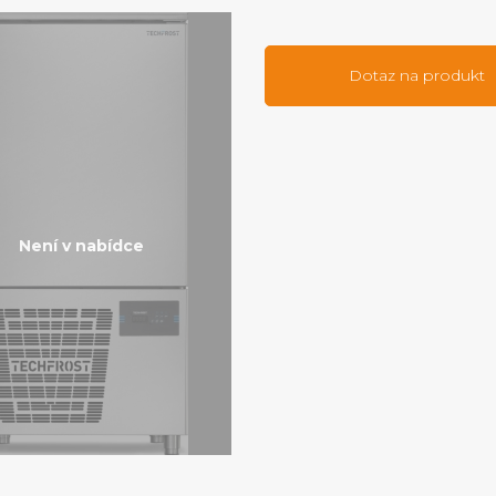
Dotaz na produkt
Není v nabídce