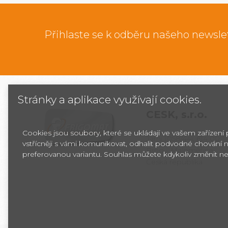
Přihlaste se k odběru našeho newsle
Stránky a aplikace využívají cookies.
CESK,
s.r.o.
Cookies jsou soubory, které se ukládají ve vašem zařízení
Jarní 1058/44i, 614 00
vstřícněji s vámi komunikovat, odhalit podvodné chování n
Brno - Maloměřice
preferovanou variantu. Souhlas můžete kdykoliv změnit ne
Česká republika