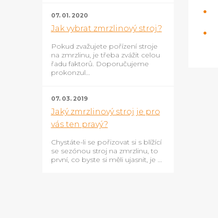
07. 01. 2020
Jak vybrat zmrzlinový stroj?
Pokud zvažujete pořízení stroje
na zmrzlinu, je třeba zvážit celou
řadu faktorů. Doporučujeme
prokonzul...
07. 03. 2019
Jaký zmrzlinový stroj je pro
vás ten pravý?
Chystáte-li se pořizovat si s blížící
se sezónou stroj na zmrzlinu, to
první, co byste si měli ujasnit, je ...