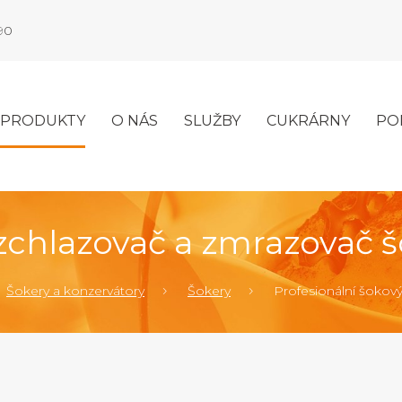
990
PRODUKTY
O NÁS
SLUŽBY
CUKRÁRNY
PO
zchlazovač a zmrazovač š
Šokery a konzervátory
Šokery
Profesionální šokov