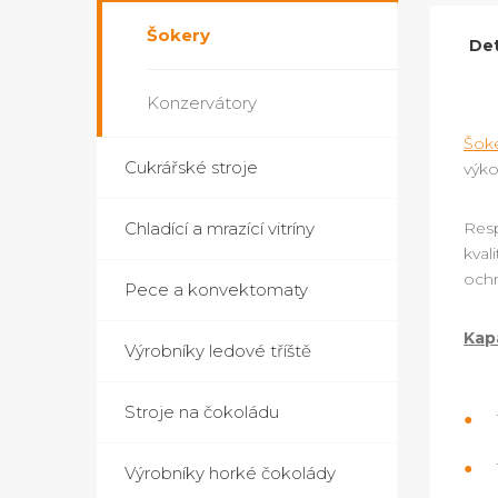
Šokery
Det
Konzervátory
Šok
Cukrářské stroje
výko
Chladící a mrazící vitríny
Resp
kval
och
Pece a konvektomaty
Kap
Výrobníky ledové tříště
Stroje na čokoládu
Výrobníky horké čokolády