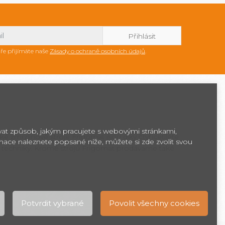
ře přijímáte naše
Zásady o ochraně osobních údajů
.
ovat způsob, jakým pracujete s webovými stránkami,
ké zmrzlinové stroje Frigomat jsou díky čtyřicetileté
rmace naleznete popsané níže, můžete si zde zvolit svou
 techniky. Kromě strojů Frigomat prodáváme také
Potvrdit vybrané
Povolit všechny cookies