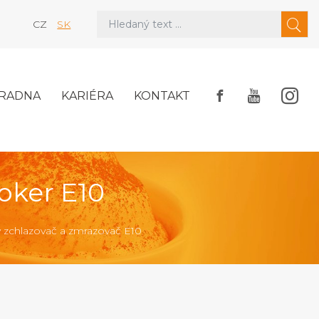
CZ
SK
RADNA
KARIÉRA
KONTAKT
oker E10
ý zchlazovač a zmrazovač E10