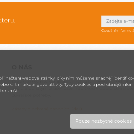
tteru.
Odesláním formulá
O NÁS
 při načtení webové stránky, díky nim můžeme snadněji identifik
Dopřejte svým zákazníkům zmrzlinu té nejvyšší jakosti! Itals
ebo cílit marketingové aktivity. Typy cookies a podrobnější info
tradici a bohatým zkušenostem špičkou v oboru cukrářské
bo zrušit.
cukrářské potřeby.
Zásady o ochraně osobních údajů
.
Pouze nezbytné cookies