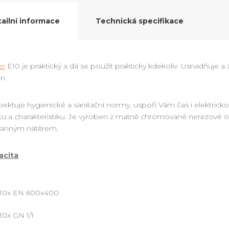
ailní informace
Technická specifikace
er
E10 je praktický a dá se použít prakticky kdekoliv. Usnadňuje a 
n.
ektuje hygienické a sanitační normy, uspoří Vám čas i elektrickou 
itu a charakteristiku. Je vyroben z matně chromované nerezové o
ranným nátěrem.
acita
10x EN 600x400
10x GN 1/1