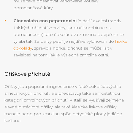
může také obsahovat kandované kousky
pomerančové kůry.
Cioccolato con peperoncini
je další z velmi trendy
italských příchutí zmrzliny, (kromě kombinace s
pomerančem) tato čokoládová zmrzlina s pepřem se
vyrábí tak, že pálivý pepř je nejdříve vyluhován do
horké
čokolády
, zpravidla hořké, příchuť se může lišit v
závislosti na tom, jak je výsledná zmrzlina ostrá.
Oříškové příchutě
Oříšky jsou populární ingredience v řadě čokoládových a
smetanových příchutí, ale představují také samostatnou
kategorii zmrzlinových příchutí. V Itálii se využívají zejména
slavné pistáciové oříšky, ale také klasické lískové oříšky,
mandle nebo pro zmrzlinu spíše netypické plody jedlého
kaštanu.