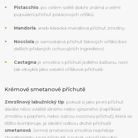
Pistacchio
, po celém světě dobře známá a velmi
populární příchuť pistáciových oříšků.
Mandorla
, aneb klasická mandlová příchuť zmrzliny.
Nocciola
je samostatná příchuť lískových oříšků bez
dalších přidaných ochucujících ingrediencí.
Castagna
je zmrzlina s příchutí jedlého kaštanu, není
tak obvyklá jako ostatní oříškové příchutě.
Krémové smetanové příchutě
Zmrzlinový labužnický tip
: pokud si jako první příchuť
dáváte něco zvláště silného nebo výrazného (například
zmrzlinu s pepřem, nebo ostrou ovocnou příchuť), která se
těžko kombinuje, je ideální volbou druhé příchutě
smetanová
. Jemná smetanová zmrzlina nepřebije
charakteristiky první příchutě, naopak vytvoří lahodný