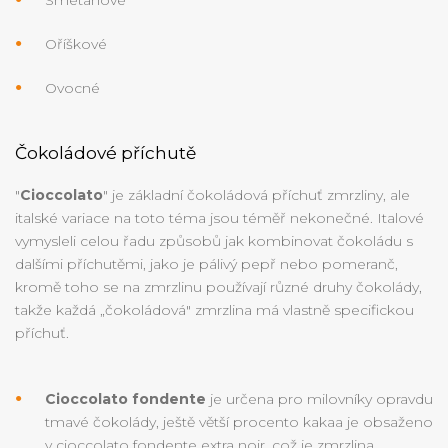
Smetanové
Oříškové
Ovocné
Čokoládové příchutě
"
Cioccolato
" je základní čokoládová příchuť zmrzliny, ale
italské variace na toto téma jsou téměř nekonečné. Italové
vymysleli celou řadu způsobů jak kombinovat čokoládu s
dalšími příchutěmi, jako je pálivý pepř nebo pomeranč,
kromě toho se na zmrzlinu používají různé druhy čokolády,
takže každá „čokoládová" zmrzlina má vlastně specifickou
příchuť.
Cioccolato fondente
je určena pro milovníky opravdu
tmavé čokolády, ještě větší procento kakaa je obsaženo
v cioccolato fondente extra noir, což je zmrzlina