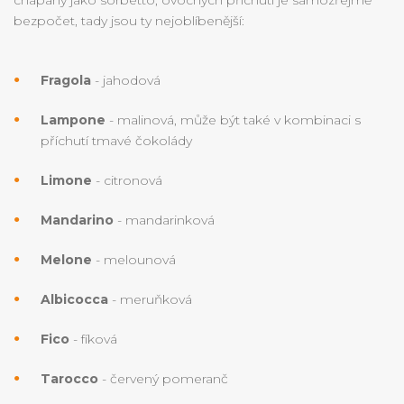
chápaný jako sorbetto, ovocných příchutí je samozřejmě
bezpočet, tady jsou ty nejoblíbenější:
Fragola
- jahodová
Lampone
- malinová, může být také v kombinaci s
příchutí tmavé čokolády
Limone
- citronová
Mandarino
- mandarinková
Melone
- melounová
Albicocca
- meruňková
Fico
- fíková
Tarocco
- červený pomeranč