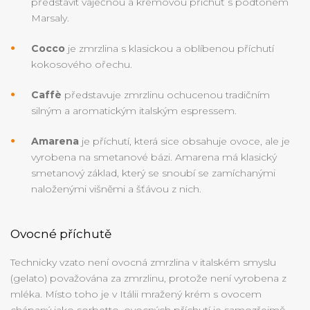
představit vaječnou a krémovou příchuť s podtónem
Marsaly.
Cocco
je zmrzlina s klasickou a oblíbenou příchutí
kokosového ořechu.
Caffè
představuje zmrzlinu ochucenou tradičním
silným a aromatickým italským espressem.
Amarena
je příchutí, která sice obsahuje ovoce, ale je
vyrobena na smetanové bázi. Amarena má klasický
smetanový základ, který se snoubí se zamíchanými
naloženými višněmi a šťávou z nich.
Ovocné příchutě
Technicky vzato není ovocná zmrzlina v italském smyslu
(gelato) považována za zmrzlinu, protože není vyrobena z
mléka. Místo toho je v Itálii mražený krém s ovocem