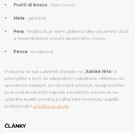
Frutti di bosco
- lesní ovoce
Mela
- jablečná
Pera
- hrušková, je velmi oblíbená díky své jemné chuti
a nezaměnitelné textuře skutečného ovoce
Pesca
- broskvová
Pokud se ve své cukrárně chystáte na „
italské léto
" a
přemýšlíte o tom, že zákazníkům nabídnete, některou se
speciálních italských zmrzlinových příchutí, nezapomeňte,
že kromě kreativních nápadů a kvalitních surovin se na
výsledné kvalitě zmrzliny podílejí také technicky vyspělé
profesionální
zmrzlinové stroje
.
ČLÁNKY