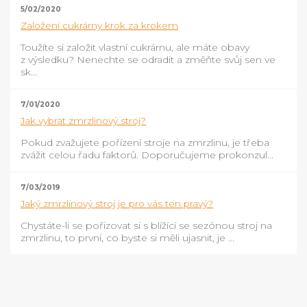
5/02/2020
Založení cukrárny krok za krokem
Toužíte si založit vlastní cukrárnu, ale máte obavy
z výsledku? Nenechte se odradit a změňte svůj sen ve
sk...
7/01/2020
Jak vybrat zmrzlinový stroj?
Pokud zvažujete pořízení stroje na zmrzlinu, je třeba
zvážit celou řadu faktorů. Doporučujeme prokonzul...
7/03/2019
Jaký zmrzlinový stroj je pro vás ten pravý?
Chystáte-li se pořizovat si s blížící se sezónou stroj na
zmrzlinu, to první, co byste si měli ujasnit, je ...