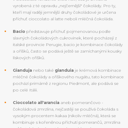
vyrobená z té opravdu „nejčernější" čokolády. Pro ty,
kteří mají raději jemnější druhy čokoládové je určena
příchuť cioccolato al latte neboli mléčná čokoláda.
Bacio
představuje příchuť pojmenovanou podle
slavných čokoládových cukrovinek, které pocházejí z
italské provincie Perugie, bacio je kombinace čokolády
a oříšků, často se podává ještě se zamíchanými kousky
lískových oříšků.
Gianduja
nebo také
gianduia
je krémová kombinace
mléčné čokolády a oříškového nugátu, tato kombinace
pochází primárně z regionu Piedmont, ale podává se
po celé Itálii.
Cioccolato all'arancia
aneb pomerančovo -
čokoládová zmrzlina, nejčastěji se používá čokoláda s
vysokým procentem kakaa (nikoliv mléčná), která se
kombinuje s kořeněnou příchutí pomerančů, zmrzlina