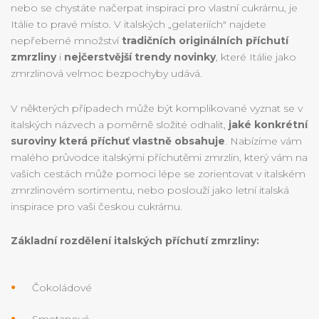
nebo se chystáte načerpat inspiraci pro vlastní cukrárnu, je
Itálie to pravé místo. V italských „gelateriích" najdete
nepřeberné množství
tradičních originálních příchutí
zmrzliny
i
nejčerstvější trendy novinky
, které Itálie jako
zmrzlinová velmoc bezpochyby udává.
V některých případech může být komplikované vyznat se v
italských názvech a poměrně složité odhalit,
jaké konkrétní
suroviny která příchuť vlastně obsahuje
. Nabízíme vám
malého průvodce italskými příchutěmi zmrzlin, který vám na
vašich cestách může pomoci lépe se zorientovat v italském
zmrzlinovém sortimentu, nebo poslouží jako letní italská
inspirace pro vaši českou cukrárnu.
Základní rozdělení italských příchutí zmrzliny:
Čokoládové