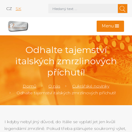
CZ
SK
Menu
Odhalte tajemství
italských zmrzlinových
příchutí!
Domů
O nás
Cukrářské novinky
Odhalte tajemství italských zmrzlinových příchutí!
I kdyby nebyl jiný důvod, do Itálie se vyplatí jet jen kvůli
legendární zmrzlině. Pokud třeba plánujete soukromý výlet,