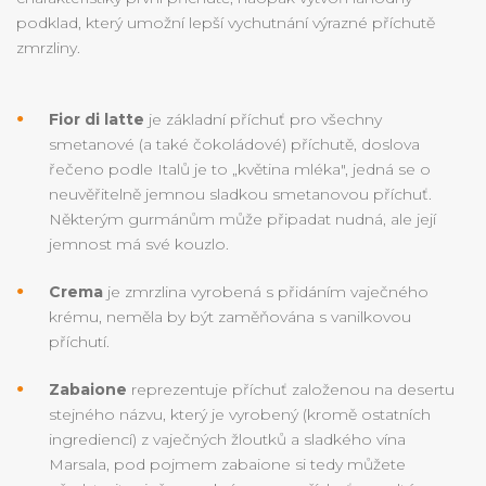
podklad, který umožní lepší vychutnání výrazné příchutě
zmrzliny.
Fior di latte
je základní příchuť pro všechny
smetanové (a také čokoládové) příchutě, doslova
řečeno podle Italů je to „květina mléka", jedná se o
neuvěřitelně jemnou sladkou smetanovou příchuť.
Některým gurmánům může připadat nudná, ale její
jemnost má své kouzlo.
Crema
je zmrzlina vyrobená s přidáním vaječného
krému, neměla by být zaměňována s vanilkovou
příchutí.
Zabaione
reprezentuje příchuť založenou na desertu
stejného názvu, který je vyrobený (kromě ostatních
ingrediencí) z vaječných žloutků a sladkého vína
Marsala, pod pojmem zabaione si tedy můžete