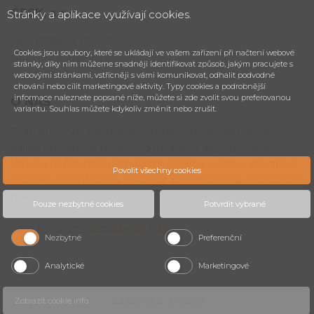
CESK,
s.r.o.
Stránky a aplikace využívají cookies.
Jarní 1058/44i, 614 00
Cookies jsou soubory, které se ukládají ve vašem zařízení při načtení webové
Brno - Maloměřice
stránky, díky nim můžeme snadněji identifikovat způsob, jakým pracujete s
Česká republika
webovými stránkami, vstřícněji s vámi komunikovat, odhalit podvodné
chování nebo cílit marketingové aktivity. Typy cookies a podrobnější
informace naleznete popsané níže, můžete si zde zvolit svou preferovanou
O NÁS
variantu. Souhlas můžete kdykoliv změnit nebo zrušit.
Dopřejte svým zákazníkům zmrzlinu té nejvyšší jakosti!
Italské zmrzlinové stroje Frigomat jsou díky čtyřicetileté
tradici a bohatým zkušenostem špičkou v oboru cukrářské
Povolit všechny cookies
techniky. Kromě strojů Frigomat prodáváme také cukrářské
potřeby.
Pouze nezbytné cookies
Potvrdit vybrané
Zásady o ochraně osobních údajů
.
Nezbytné
Preferenční
Analytické
Marketingové
CESK, s.r.o. © 2026
Zobrazit cookie info