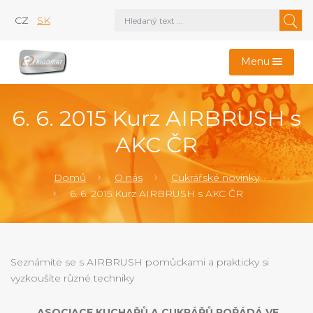
CZ
SK
Menu
6. 6. 2015 Kurz AIRBRUSH s
AKC ČR
Domů
O nás
Cukrářské novinky
6. 6. 2015 Kurz AIRBRUSH s AKC ČR
Seznámíte se s AIRBRUSH pomůckami a prakticky si
vyzkoušíte různé techniky
ASOCIACE KUCHAŘŮ A CUKRÁŘŮ POŘÁDÁ VE