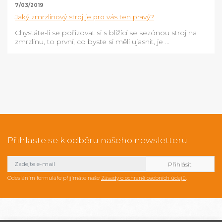
7/03/2019
Jaký zmrzlinový stroj je pro vás ten pravý?
Chystáte-li se pořizovat si s blížící se sezónou stroj na
zmrzlinu, to první, co byste si měli ujasnit, je ...
Přihlaste se k odběru našeho newsletteru.
Odesláním formuláře přijímáte naše
Zásady o ochraně osobních údajů
.