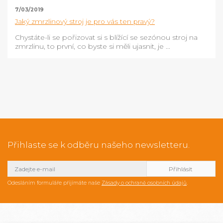
7/03/2019
Jaký zmrzlinový stroj je pro vás ten pravý?
Chystáte-li se pořizovat si s blížící se sezónou stroj na
zmrzlinu, to první, co byste si měli ujasnit, je ...
Přihlaste se k odběru našeho newsletteru.
Odesláním formuláře přijímáte naše
Zásady o ochraně osobních údajů
.