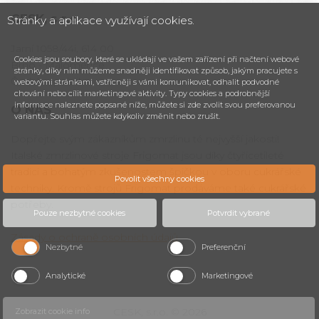
CESK,
s.r.o.
Stránky a aplikace využívají cookies.
Jarní 1058/44i, 614 00
Cookies jsou soubory, které se ukládají ve vašem zařízení při načtení webové
Brno - Maloměřice
stránky, díky nim můžeme snadněji identifikovat způsob, jakým pracujete s
Česká republika
webovými stránkami, vstřícněji s vámi komunikovat, odhalit podvodné
chování nebo cílit marketingové aktivity. Typy cookies a podrobnější
informace naleznete popsané níže, můžete si zde zvolit svou preferovanou
O NÁS
variantu. Souhlas můžete kdykoliv změnit nebo zrušit.
Dopřejte svým zákazníkům zmrzlinu té nejvyšší jakosti!
Italské zmrzlinové stroje Frigomat jsou díky čtyřicetileté
tradici a bohatým zkušenostem špičkou v oboru cukrářské
Povolit všechny cookies
techniky. Kromě strojů Frigomat prodáváme také cukrářské
potřeby.
Pouze nezbytné cookies
Potvrdit vybrané
Zásady o ochraně osobních údajů
.
Nezbytné
Preferenční
Analytické
Marketingové
CESK, s.r.o. © 2026
Zobrazit cookie info