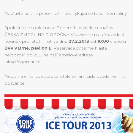
Navštivte nás na presentační akci týkající se točené zmrzliny.
Společně se společností Bohemilk, držitelem značky
ČESKÁ ZMRZLINA Z OPOČNA Vás zveme na předvedení
novinek pro letošní rok ve dne
27.2.2013
od
10:00
v areálu
BVV v Brně, pavilon E
. Rezervace prosíme hlaste
nejpozději do 25.2. na naší emailové adrese
info@frigomat.cz
Nebo na emailové adrese a telefonním čísle uvedeném na
pozvánce.