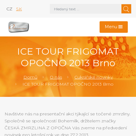
CZ
SK
Menu
ICE TOUR FRIGOMAT
OPOČNO 2013 Brno
Domů
O nás
Cukrářské novinky
ICE TOUR FRIGOMAT OPOČNO 2013 Brno
Navštivte nás na presentační akci týkající se točené zmrzliny.
Společně se společností Bohemilk, držitelem značky
ČESKÁ ZMRZLINA Z OPOČNA Vás zveme na předvedení
novinek pro letošní rok ve dne 27.2.2013