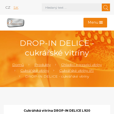
CZ
SK
Menu
DROP-IN DELICE -
cukrářské vitríny
Domů
Produkty
Chladící a mrazící vitríny
Cukrářské vitríny
Cukrářské vitríny IFI
DROP-IN DELICE - cukrářské vitríny
Cukrářská vitrína DROP-IN DELICE L920