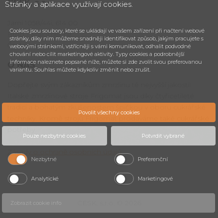
CESK,
s.r.o.
Stránky a aplikace využívají cookies.
Jarní 1058/44i, 614 00
Cookies jsou soubory, které se ukládají ve vašem zařízení při načtení webové
Brno - Maloměřice
stránky, díky nim můžeme snadněji identifikovat způsob, jakým pracujete s
Česká republika
webovými stránkami, vstřícněji s vámi komunikovat, odhalit podvodné
chování nebo cílit marketingové aktivity. Typy cookies a podrobnější
informace naleznete popsané níže, můžete si zde zvolit svou preferovanou
O NÁS
variantu. Souhlas můžete kdykoliv změnit nebo zrušit.
Dopřejte svým zákazníkům zmrzlinu té nejvyšší jakosti!
Italské zmrzlinové stroje Frigomat jsou díky čtyřicetileté
tradici a bohatým zkušenostem špičkou v oboru cukrářské
Povolit všechny cookies
techniky. Kromě strojů Frigomat prodáváme také cukrářské
potřeby.
Pouze nezbytné cookies
Potvrdit vybrané
Zásady o ochraně osobních údajů
.
Nezbytné
Preferenční
Analytické
Marketingové
CESK, s.r.o. © 2026
Zobrazit cookie info