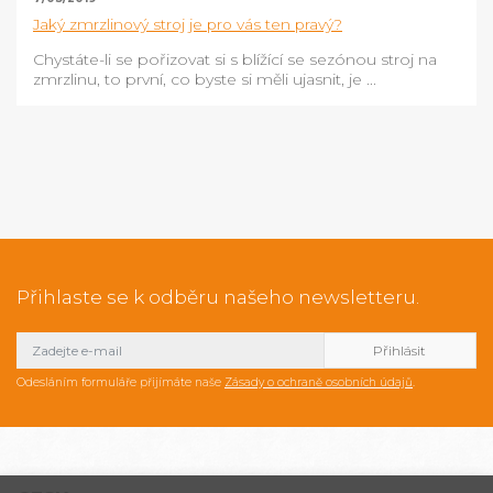
Jaký zmrzlinový stroj je pro vás ten pravý?
Chystáte-li se pořizovat si s blížící se sezónou stroj na
zmrzlinu, to první, co byste si měli ujasnit, je ...
Přihlaste se k odběru našeho newsletteru.
Odesláním formuláře přijímáte naše
Zásady o ochraně osobních údajů
.