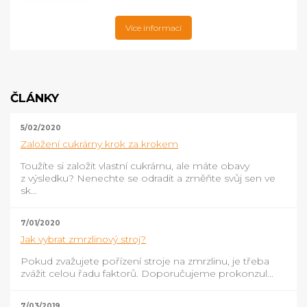
Více informací
ČLÁNKY
5/02/2020
Založení cukrárny krok za krokem
Toužíte si založit vlastní cukrárnu, ale máte obavy
z výsledku? Nenechte se odradit a změňte svůj sen ve
sk...
7/01/2020
Jak vybrat zmrzlinový stroj?
Pokud zvažujete pořízení stroje na zmrzlinu, je třeba
zvážit celou řadu faktorů. Doporučujeme prokonzul...
7/03/2019