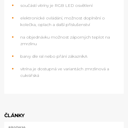
součástí vitríny je RGB LED osvětlení
elektronické ovládání, možnost doplnění o
kolečka, oplach a další příslušenství
na objednávku možnost záporných teplot na
zmrzlinu
barvy dle ral nebo přání zákazníkA
vitrína je dostupná ve variantách zmrzlinová a
cukrářská
ČLÁNKY
5/02/2020