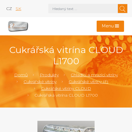
CZ
SK
Menu
Cukrářská vitrína CLOUD
L1700
Domů
Produkty
Chladící a mrazící vitríny
Cukrářské vitríny
Cukrářské vitríny IFI
Cukrářské vitríny CLOUD
Cukrářská vitrína CLOUD L1700