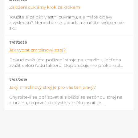
Založení cukrárny krok za krokem
Toužíte si založit vlastní cukrárnu, ale máte obavy
z výsledku? Nenechte se odradit a změňte svůj sen ve
sk...
7/01/2020
Jak vybrat zmrzlinový stroj?
Pokud zvažujete pořízení stroje na zmrzlinu, je třeba
zvážit celou řadu faktorů. Doporučujeme prokonzul...
7/03/2019
Jaký zmrzlinový stroj je pro vás ten pravý?
Chystáte-li se pořizovat si s blížící se sezónou stroj na
zmrzlinu, to první, co byste si měli ujasnit, je ...