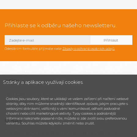
Přihlaste se k odběru našeho newsletteru.
Odesláním formuláře přijímáte naše
Zásady o ochraně osobních údajů
.
CESK,
s.r.o.
Stránky a aplikace využívají cookies.
Jarní 1058/44i, 614 00
Cookies jsou soubory, které se ukládají ve vašem zařízení při načtení webové
Brno - Maloměřice
stránky, díky nim můžeme snadněji identifikovat způsob, jakým pracujete s
Česká republika
webovými stránkami, vstřícněji s vámi komunikovat, odhalit podvodné
chování nebo cílit marketingové aktivity. Typy cookies a podrobnější
informace naleznete popsané níže, můžete si zde zvolit svou preferovanou
O NÁS
variantu. Souhlas můžete kdykoliv změnit nebo zrušit.
Dopřejte svým zákazníkům zmrzlinu té nejvyšší jakosti!