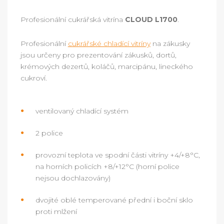
Profesionální cukrářská vitrína
CLOUD L1700
.
Profesionální
cukrářské chladící vitríny
na zákusky
jsou určeny pro prezentování zákusků, dortů,
krémových dezertů, koláčů, marcipánu, lineckého
cukroví.
ventilovaný chladící systém
2 police
provozní teplota ve spodní části vitríny +4/+8°C,
na horních policích +8/+12°C (horní police
nejsou dochlazovány)
dvojité oblé temperované přední i boční sklo
proti mlžení