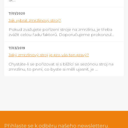
7/01/2020
Jak vybrat zmrzlinový stroj?
Pokud zvažujete pořízení stroje na zmrzlinu, je třeba
zvážit celou řadu faktorů. Doporučujeme prokonzul...
7/03/2019
Jaký zmrzlinový stroj je pro vás ten pravý?
Chystáte-li se pořizovat si s blížící se sezónou stroj na
zmrzlinu, to první, co byste si měli ujasnit, je ...
Přihlaste se k odběru našeho newsletteru.