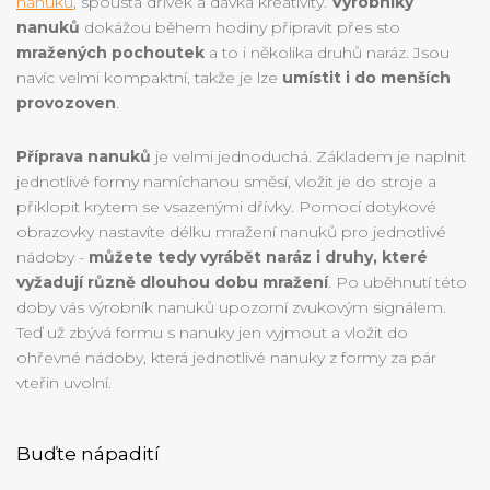
nanuků
, spousta dřívek a dávka kreativity.
Výrobníky
nanuků
dokážou během hodiny připravit přes sto
mražených pochoutek
a to i několika druhů naráz. Jsou
navíc velmi kompaktní, takže je lze
umístit i do menších
provozoven
.
Příprava nanuků
je velmi jednoduchá. Základem je naplnit
jednotlivé formy namíchanou směsí, vložit je do stroje a
přiklopit krytem se vsazenými dřívky. Pomocí dotykové
obrazovky nastavíte délku mražení nanuků pro jednotlivé
nádoby -
můžete tedy vyrábět naráz i druhy, které
vyžadují různě dlouhou dobu mražení
. Po uběhnutí této
doby vás výrobník nanuků
upozorní zvukovým signálem.
Teď už zbývá formu s nanuky jen vyjmout a vložit do
ohřevné nádoby, která jednotlivé nanuky z formy za pár
vteřin uvolní.
Buďte nápadití