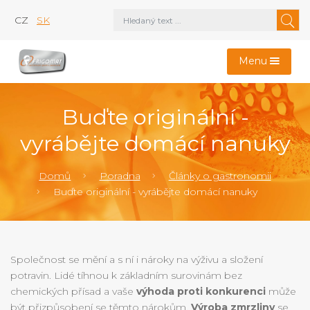
CZ
SK
Menu
Buďte originální -
vyrábějte domácí nanuky
Domů
Poradna
Články o gastronomii
Buďte originální - vyrábějte domácí nanuky
Společnost se mění a s ní i nároky na výživu a složení
potravin. Lidé tíhnou k základním surovinám bez
chemických přísad a vaše
výhoda proti konkurenci
může
být přizpůsobení se těmto nárokům.
Výroba zmrzliny
se