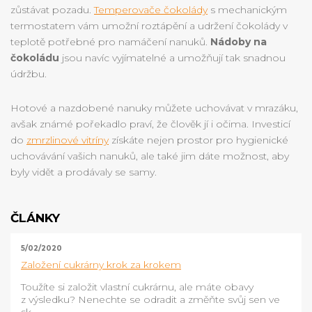
zůstávat pozadu.
Temperovače čokolády
s mechanickým
termostatem vám umožní roztápění a udržení čokolády v
teplotě potřebné pro namáčení nanuků.
Nádoby na
čokoládu
jsou navíc vyjímatelné a umožňují tak snadnou
údržbu.
Hotové a nazdobené nanuky můžete uchovávat v mrazáku,
avšak známé pořekadlo praví, že člověk jí i očima. Investicí
do
zmrzlinové vitríny
získáte nejen prostor pro hygienické
uchovávání vašich nanuků, ale také jim dáte možnost, aby
byly vidět a prodávaly se samy.
ČLÁNKY
5/02/2020
Založení cukrárny krok za krokem
Toužíte si založit vlastní cukrárnu, ale máte obavy
z výsledku? Nenechte se odradit a změňte svůj sen ve
sk...