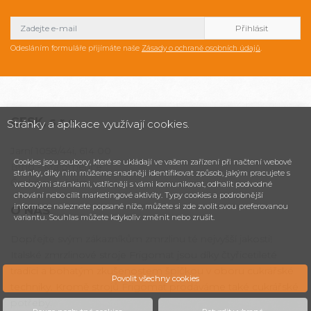
Odesláním formuláře přijímáte naše
Zásady o ochraně osobních údajů
.
CESK,
s.r.o.
Stránky a aplikace využívají cookies.
Jarní 1058/44i, 614 00
Cookies jsou soubory, které se ukládají ve vašem zařízení při načtení webové
Brno - Maloměřice
stránky, díky nim můžeme snadněji identifikovat způsob, jakým pracujete s
Česká republika
webovými stránkami, vstřícněji s vámi komunikovat, odhalit podvodné
chování nebo cílit marketingové aktivity. Typy cookies a podrobnější
informace naleznete popsané níže, můžete si zde zvolit svou preferovanou
O NÁS
variantu. Souhlas můžete kdykoliv změnit nebo zrušit.
Dopřejte svým zákazníkům zmrzlinu té nejvyšší jakosti!
Italské zmrzlinové stroje Frigomat jsou díky čtyřicetileté
tradici a bohatým zkušenostem špičkou v oboru cukrářské
Povolit všechny cookies
techniky. Kromě strojů Frigomat prodáváme také cukrářské
potřeby.