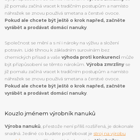
již pomalu začíná vracet k tradičním postupům a namísto
náhražek se znovu používá smetana a čerstvé ovoce.
Pokud ale chcete být ještě o krok napřed, začněte
vyrábět a prodávat domácí nanuky
.
Společnost se mění a s ní i nároky na výživu a složení
potravin. Lidé tíhnou k základním surovinám bez
chemických přísad a vaše
výhoda proti konkurenci
může
být přizpůsobení se těmto nárokům.
Výroba zmrzliny
se
již pomalu začíná vracet k tradičním postupům a namísto
náhražek se znovu používá smetana a čerstvé ovoce.
Pokud ale chcete být ještě o krok napřed, začněte
vyrábět a prodávat domácí nanuky
.
Kouzlo jménem výrobník nanuků
Výroba nanuků
, přestože není příliš rozšířená, je dokonale
snadná. Jediné co budete potřebovat je
stroj na výrobu