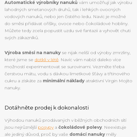
Automatické výrobníky nanuků
vám umožňují jak výrobu
lahodných smetanových druhů, tak i lehkých ovocných
vodových nanuků, nebo jen čistého ledu. Navíc je možné
do směsi přidávat oříšky, ovoce nebo čokoládové hobliny.
Můžete tedy zcela popustit uzdu své fantazii a vyhovět chuti
svých zákazníků.
Výroba směsi na nanuky
se nijak neliší od výroby zmrzliny,
které jsme se
dotkli v létě
. Navíc vám nabízí daleko více
možností experimentovat se surovinami. Vezměte třeba
čerstvou mátu, vodu s dávkou limetkové šťávy a třtinového
cukru a získáte za
minimální náklady
atraktivní Virgin Mojito
nanuky.
Dotáhněte prodej k dokonalosti
Výhodou nanuků prodávaných v běžných obchodních sítí
jsou nejrůznější
posypy
a
čokoládové polevy
. Neexistuje
ale jediný důvod, proč by vaše
domácí nanuky
měly