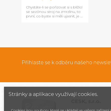
Chystáte-li se pořizovat si s blížící
se sezónou stroj na zmrzlinu, to
první, co byste si měli ujasnit, je ...
Přihlaste se k odběru našeho newsle
Stránky a aplikace využívají cookies.
CESK,
s.r.o.
Cookies jsou soubory, které se ukládají ve vašem zařízení