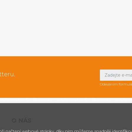
tteru.
Odesláním formulá
O NÁS
 při načtení webové stránky, díky nim můžeme snadněji identifik