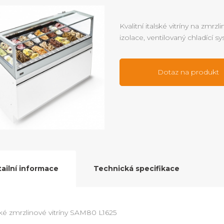
Kvalitní italské vitríny na zmrz
izolace, ventilovaný chladící 
Dotaz na produkt
ailní informace
Technická specifikace
ské zmrzlinové vitríny SAM80 L1625