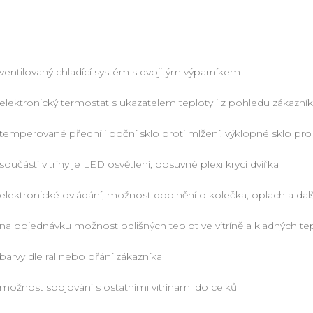
ventilovaný chladící systém s dvojitým výparníkem
elektronický termostat s ukazatelem teploty i z pohledu zákazní
temperované přední i boční sklo proti mlžení, výklopné sklo pro
součástí vitríny je LED osvětlení, posuvné plexi krycí dvířka
elektronické ovládání, možnost doplnění o kolečka, oplach a další
na objednávku možnost odlišných teplot ve vitríně a kladných te
barvy dle ral nebo přání zákazníka
možnost spojování s ostatními vitrínami do celků