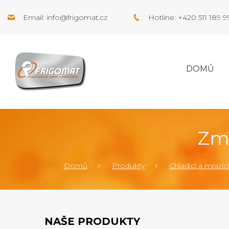
Email:
info@frigomat.cz
Hotline: +420 511 189 
DOMŮ
Zmr
Domů
Produkty
Chladící a mrazící 
NAŠE PRODUKTY