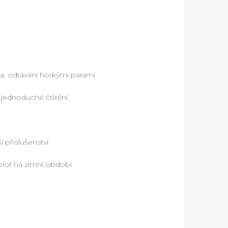
ka, odtávání horkými parami
 jednoduché čištění
 příslušenství
plot na zimní období