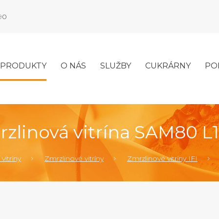
990
PRODUKTY
O NÁS
SLUŽBY
CUKRÁRNY
PO
zlinová vitrína SAM80 L
vitríny
Zmrzlinové vitríny
Zmrzlinové vitríny IFI