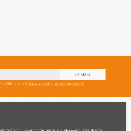
ře přijímáte naše
Zásady o ochraně osobních údajů
.
ovat způsob, jakým pracujete s webovými stránkami,