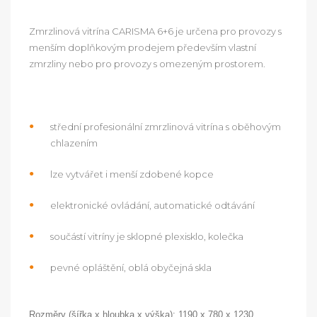
Zmrzlinová vitrína CARISMA 6+6 je určena pro provozy s
menším doplňkovým prodejem především vlastní
zmrzliny nebo pro provozy s omezeným prostorem.
střední profesionální zmrzlinová vitrína s oběhovým
chlazením
lze vytvářet i menší zdobené kopce
elektronické ovládání, automatické odtávání
součástí vitríny je sklopné plexisklo, kolečka
pevné opláštění, oblá obyčejná skla
Rozměry (šířka x hloubka x výška): 1190 x 780 x 1230