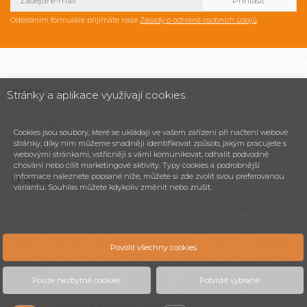
Odesláním formuláře přijímáte naše
Zásady o ochraně osobních údajů
.
CESK,
s.r.o.
Stránky a aplikace využívají cookies.
Jarní 1058/44i, 614 00
Cookies jsou soubory, které se ukládají ve vašem zařízení při načtení webové
Brno - Maloměřice
stránky, díky nim můžeme snadněji identifikovat způsob, jakým pracujete s
Česká republika
webovými stránkami, vstřícněji s vámi komunikovat, odhalit podvodné
chování nebo cílit marketingové aktivity. Typy cookies a podrobnější
informace naleznete popsané níže, můžete si zde zvolit svou preferovanou
O NÁS
variantu. Souhlas můžete kdykoliv změnit nebo zrušit.
Dopřejte svým zákazníkům zmrzlinu té nejvyšší jakosti!
Italské zmrzlinové stroje Frigomat jsou díky čtyřicetileté
tradici a bohatým zkušenostem špičkou v oboru cukrářské
Povolit všechny cookies
techniky. Kromě strojů Frigomat prodáváme také cukrářské
potřeby.
Pouze nezbytné cookies
Potvrdit vybrané
Zásady o ochraně osobních údajů
.