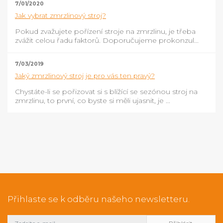
7/01/2020
Jak vybrat zmrzlinový stroj?
Pokud zvažujete pořízení stroje na zmrzlinu, je třeba
zvážit celou řadu faktorů. Doporučujeme prokonzul...
7/03/2019
Jaký zmrzlinový stroj je pro vás ten pravý?
Chystáte-li se pořizovat si s blížící se sezónou stroj na
zmrzlinu, to první, co byste si měli ujasnit, je ...
Přihlaste se k odběru našeho newsletteru.