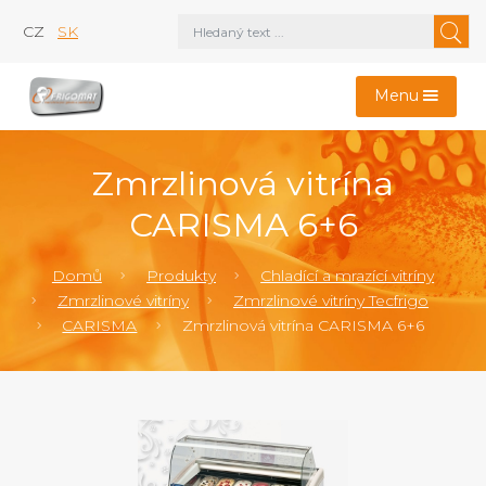
CZ
SK
Menu
Zmrzlinová vitrína
CARISMA 6+6
Domů
Produkty
Chladící a mrazící vitríny
Zmrzlinové vitríny
Zmrzlinové vitríny Tecfrigo
CARISMA
Zmrzlinová vitrína CARISMA 6+6