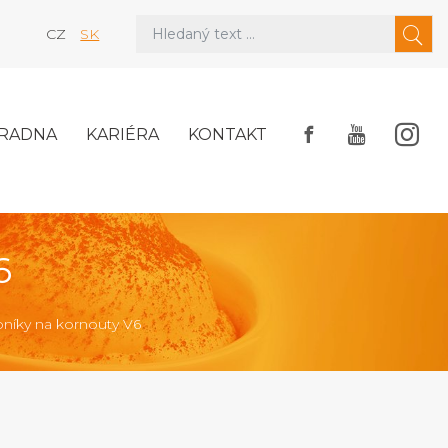
CZ
SK
RADNA
KARIÉRA
KONTAKT
6
níky na kornouty V6