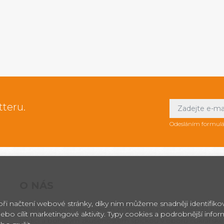
tteru.
Odesláním formulá
O NÁS
 při načtení webové stránky, díky nim můžeme snadněji identifik
Dopřejte svým zákazníkům zmrzlinu té nejvyšší jakosti! Itals
ebo cílit marketingové aktivity. Typy cookies a podrobnější info
tradici a bohatým zkušenostem špičkou v oboru cukrářské