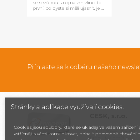
se sezónou stroj na zmrzlinu, to
první, co byste si měli ujasnit, je ...
Přihlaste se k odběru našeho newsle
Stránky a aplikace využívají cookies.
CESK,
s.r.o.
Cookies jsou soubory, které se ukládají ve vašem zařízení
Jarní 1058/44i, 614 00
vstřícněji s vámi komunikovat, odhalit podvodné chování n
Brno - Maloměřice