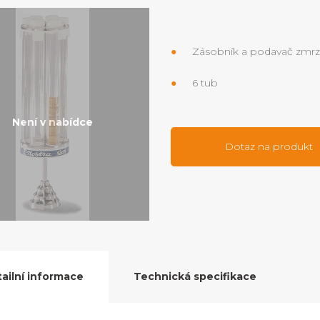
Zásobník a podavač zmrz
6 tub
Není v nabídce
Dotaz na produkt
ailní informace
Technická specifikace