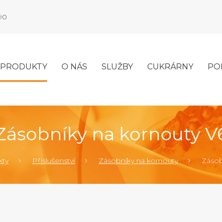
990
PRODUKTY
O NÁS
SLUŽBY
CUKRÁRNY
PO
Zásobníky na kornouty V
kty
Příslušenství
Zásobníky na kornouty
Zásob