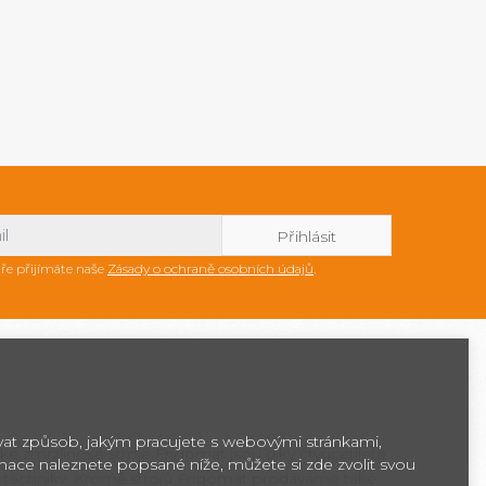
ře přijímáte naše
Zásady o ochraně osobních údajů
.
ovat způsob, jakým pracujete s webovými stránkami,
ké zmrzlinové stroje Frigomat jsou díky čtyřicetileté
rmace naleznete popsané níže, můžete si zde zvolit svou
 techniky. Kromě strojů Frigomat prodáváme také