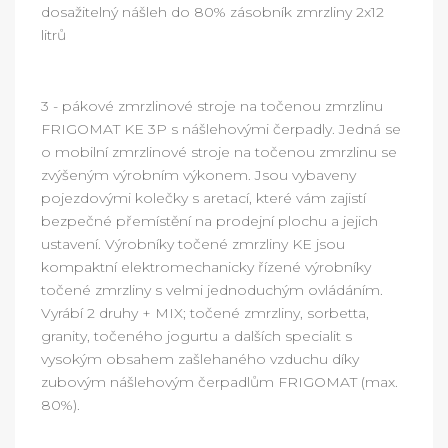
dosažitelný nášleh do 80% zásobník zmrzliny 2x12
litrů
3 - pákové zmrzlinové stroje na točenou zmrzlinu
FRIGOMAT KE 3P s nášlehovými čerpadly. Jedná se
o mobilní zmrzlinové stroje na točenou zmrzlinu se
zvýšeným výrobním výkonem. Jsou vybaveny
pojezdovými kolečky s aretací, které vám zajistí
bezpečné přemístění na prodejní plochu a jejich
ustavení. Výrobníky točené zmrzliny KE jsou
kompaktní elektromechanicky řízené výrobníky
točené zmrzliny s velmi jednoduchým ovládáním.
Vyrábí 2 druhy + MIX; točené zmrzliny, sorbetta,
granity, točeného jogurtu a dalších specialit s
vysokým obsahem zašlehaného vzduchu díky
zubovým nášlehovým čerpadlům FRIGOMAT (max.
80%).