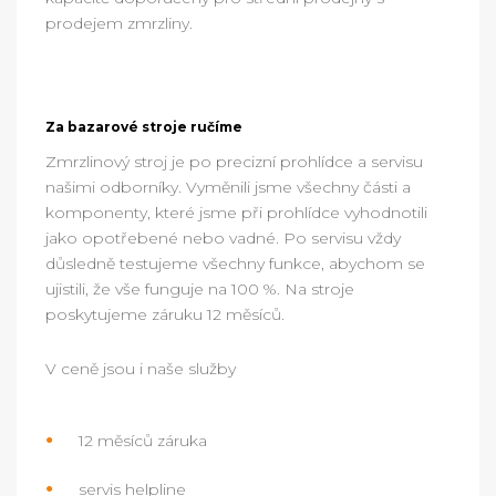
prodejem zmrzliny.
Za bazarové stroje ručíme
Zmrzlinový stroj je
po precizní prohlídce a servisu
našimi odborníky
. Vyměnili jsme všechny části a
komponenty, které jsme při prohlídce vyhodnotili
jako opotřebené nebo vadné. Po servisu vždy
důsledně testujeme všechny funkce, abychom se
ujistili, že vše funguje na 100 %. Na stroje
poskytujeme
záruku 12 měsíců
.
V ceně jsou i naše služby
12 měsíců záruka
servis helpline