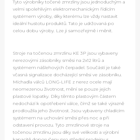
Tyto výrobníky točené zmrzliny jsou jednoduchým a
velmi spolehlivým elektromechanickým řídícím
systémem výroby, díky kterému lze vždy nastavit
ideální hustotu produktů. Tato je udržovaná po
celou dobu výroby. Lze ji samozřejmě i měnit.
Stroje na točenou zmrzlinu KE 3P jsou vybaveny
nerezovými zásobníky směsi na 2x12 litrů a
systémem nášlehových čerpadel. Součástí je také
včasná signalizace docházející směsi ve zásobníku.
Míchadla válců LONG-LIFE z nerez ocele mají
neomezenou životnost, mění se pouze jejich
plastové lopatky. Díky těmto plastovým částem
nedochází k opotřebení válce, čímž se také výrazně
prodloužila jeho životnost. Jsou vybaveny chladícím
systémem na uchování směsi přes noc a při
odstavení provozu. Tyto zmrzlinové stroje na
točenou zmrzlinu jsou díky své velikosti a výrobní
kapacitě doporučeny pro střední prodejny s