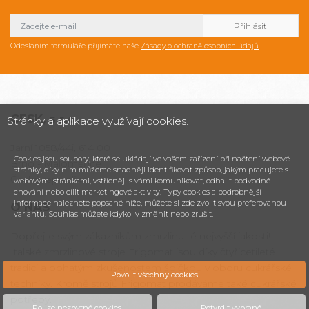
Odesláním formuláře přijímáte naše
Zásady o ochraně osobních údajů
.
CESK,
s.r.o.
Stránky a aplikace využívají cookies.
Jarní 1058/44i, 614 00
Cookies jsou soubory, které se ukládají ve vašem zařízení při načtení webové
Brno - Maloměřice
stránky, díky nim můžeme snadněji identifikovat způsob, jakým pracujete s
Česká republika
webovými stránkami, vstřícněji s vámi komunikovat, odhalit podvodné
chování nebo cílit marketingové aktivity. Typy cookies a podrobnější
informace naleznete popsané níže, můžete si zde zvolit svou preferovanou
O NÁS
variantu. Souhlas můžete kdykoliv změnit nebo zrušit.
Dopřejte svým zákazníkům zmrzlinu té nejvyšší jakosti!
Italské zmrzlinové stroje Frigomat jsou díky čtyřicetileté
tradici a bohatým zkušenostem špičkou v oboru cukrářské
Povolit všechny cookies
techniky. Kromě strojů Frigomat prodáváme také cukrářské
potřeby.
Pouze nezbytné cookies
Potvrdit vybrané