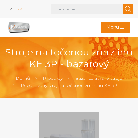
CZ
SK
Menu
Stroje na točenou zmrzlinu
KE 3P - bazarový
Domů
Produkty
Bazar cukrářské stroje
Repasovaný stroj na točenou zmrzlinu KE 3P