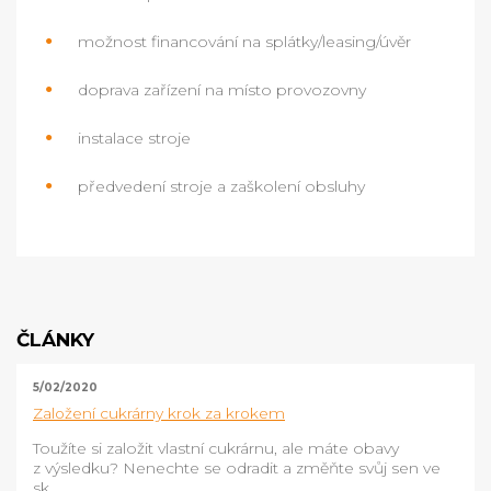
možnost financování na splátky/leasing/úvěr
doprava zařízení na místo provozovny
instalace stroje
předvedení stroje a zaškolení obsluhy
ČLÁNKY
5/02/2020
Založení cukrárny krok za krokem
Toužíte si založit vlastní cukrárnu, ale máte obavy
z výsledku? Nenechte se odradit a změňte svůj sen ve
sk...