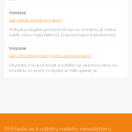
7/01/2020
Jak vybrat zmrzlinový stroj?
Pokud zvažujete pořízení stroje na zmrzlinu, je třeba
zvážit celou řadu faktorů. Doporučujeme prokonzul...
7/03/2019
Jaký zmrzlinový stroj je pro vás ten pravý?
Chystáte-li se pořizovat si s blížící se sezónou stroj na
zmrzlinu, to první, co byste si měli ujasnit, je ...
Přihlaste se k odběru našeho newsletteru.