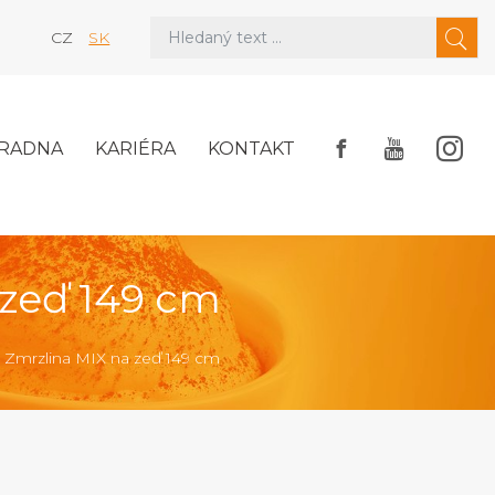
CZ
SK
RADNA
KARIÉRA
KONTAKT
 zeď 149 cm
 Zmrzlina MIX na zeď 149 cm