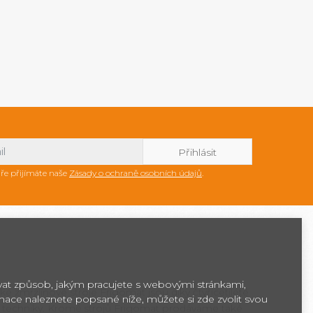
ře přijímáte naše
Zásady o ochraně osobních údajů
.
ovat způsob, jakým pracujete s webovými stránkami,
ké zmrzlinové stroje Frigomat jsou díky čtyřicetileté
rmace naleznete popsané níže, můžete si zde zvolit svou
 techniky. Kromě strojů Frigomat prodáváme také