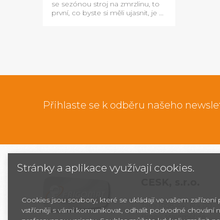
se sezónou stroj na zmrzlinu, to
první, co byste si měli ujasnit, je ...
Přihlaste se k odběru našeho newsle
Stránky a aplikace využívají cookies.
CESK,
s.r.o.
Cookies jsou soubory, které se ukládají ve vašem zařízení
Jarní 1058/44i, 614 00
vstřícněji s vámi komunikovat, odhalit podvodné chování n
Brno - Maloměřice