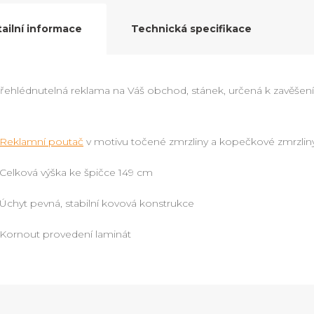
ailní informace
Technická specifikace
ehlédnutelná reklama na Váš obchod, stánek, určená k zavěšení
Reklamní poutač
v motivu točené zmrzliny a kopečkové zmrzliny 
Celková výška ke špičce 149 cm
Úchyt pevná, stabilní kovová konstrukce
Kornout provedení laminát