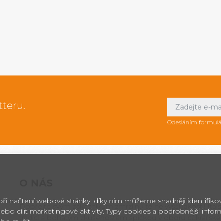
tteru.
Odesláním formulá
O NÁS
 při načtení webové stránky, díky nim můžeme snadněji identifik
Dopřejte svým zákazníkům zmrzlinu té nejvyšší jakosti! Itals
ebo cílit marketingové aktivity. Typy cookies a podrobnější info
tradici a bohatým zkušenostem špičkou v oboru cukrářské