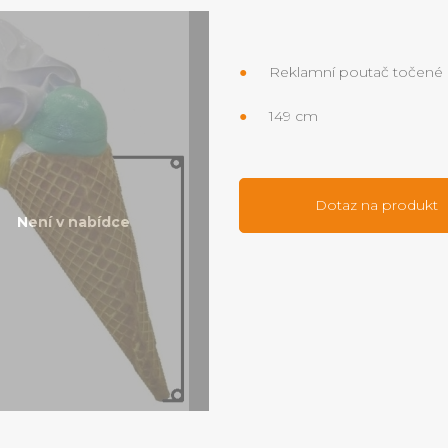
Reklamní poutač točené 
149 cm
Dotaz na produkt
Není v nabídce