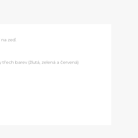
 na zeď.
třech barev (žlutá, zelená a červená)