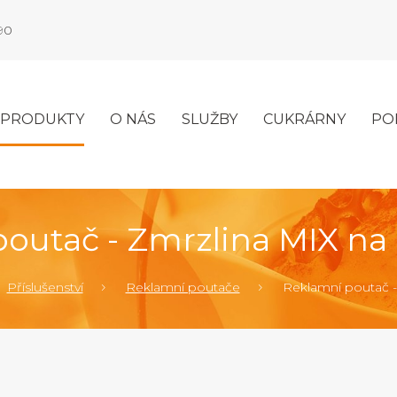
990
PRODUKTY
O NÁS
SLUŽBY
CUKRÁRNY
PO
outač - Zmrzlina MIX na
Příslušenství
Reklamní poutače
Reklamní poutač -