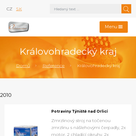
CZ
SK
Menu
Královohradecký kraj
Domů
Reference
Královohradecký kraj
2010
Potraviny Týniště nad Orlicí
Zmrzlinový stroj na točenou
zmrzlinu s nášlehovými čerpadly, 2x
motor, 2 chladící okruhy, 2x