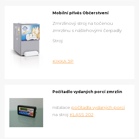
Mobilní přívěs Občerstvení
Zmrzlinový stroj na točenou
zmrzlinu s nášlehovými čerpadly
Stroj:
KIKKA 3P
Počítadlo vydaných porcí zmrzlin
nstalace
počítadla vydaných porcí
na stroj
KLASS 202