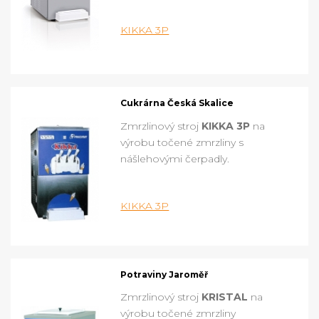
KIKKA 3P
Cukrárna Česká Skalice
Zmrzlinový stroj
KIKKA 3P
na
výrobu točené zmrzliny s
nášlehovými čerpadly.
KIKKA 3P
Potraviny Jaroměř
Zmrzlinový stroj
KRISTAL
na
výrobu točené zmrzliny