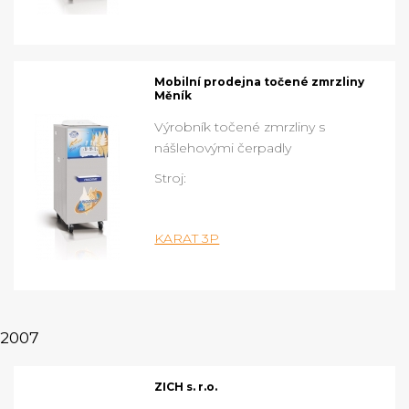
Mobilní prodejna točené zmrzliny
Měník
Výrobník točené zmrzliny s
nášlehovými čerpadly
Stroj:
KARAT 3P
2007
ZICH s. r.o.