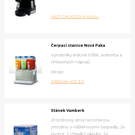
HOT CHOCCO VISUAL
Čerpací stanice Nová Paka
Výrobníky ledové tříště, sorbetta a
chlazených nápojů
Stroje:
DREAM ICE 3.3
Stánek Vamberk
Zmrzlinový stroj na točenou
zmrzlinu s nášlehovými čerpadly, 2x
motor, 2 chladící okruhy, 2x