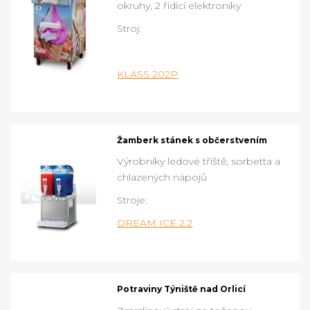
okruhy, 2 řídící elektroniky
Stroj:
KLASS 202P
Žamberk stánek s občerstvením
Výrobníky ledové tříště, sorbetta a
chlazených nápojů
Stroje:
DREAM ICE 2.2
Potraviny Týniště nad Orlicí