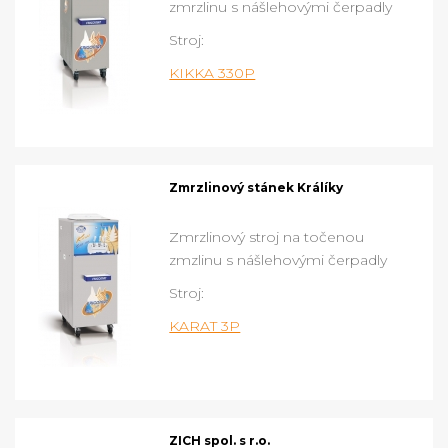
zmrzlinu s nášlehovými čerpadly
Stroj:
KIKKA 330P
Zmrzlinový stánek Králíky
Zmrzlinový stroj na točenou
zmzlinu s nášlehovými čerpadly
Stroj:
KARAT 3P
ZICH spol. s r.o.