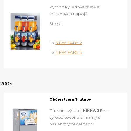
Výrobníky ledové tříště a
chlazených nápojů
Stroje:
1 x
NEW FABY 2
1 x
NEW FABY 3
2005
Občerstvení Trutnov
Zmrzlinový stroj
KIKKA 3P
na
výrobu točené zmrzliny s
nášlehovými čerpadly