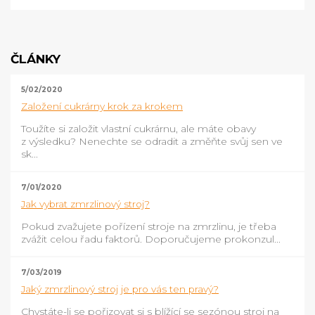
ČLÁNKY
5/02/2020
Založení cukrárny krok za krokem
Toužíte si založit vlastní cukrárnu, ale máte obavy
z výsledku? Nenechte se odradit a změňte svůj sen ve
sk...
7/01/2020
Jak vybrat zmrzlinový stroj?
Pokud zvažujete pořízení stroje na zmrzlinu, je třeba
zvážit celou řadu faktorů. Doporučujeme prokonzul...
7/03/2019
Jaký zmrzlinový stroj je pro vás ten pravý?
Chystáte-li se pořizovat si s blížící se sezónou stroj na