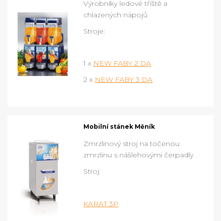
Výrobníky ledové tříště a
chlazených nápojů
Stroje:
1 x
NEW FABY 2 DA
2 x
NEW FABY 3 DA
Mobilní stánek Měník
Zmrzlinový stroj na točenou
zmrzlinu s nášlehovými čerpadly
Stroj:
KARAT 3P