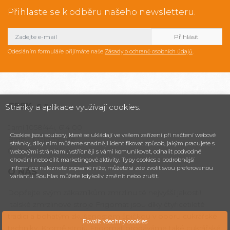
Přihlaste se k odběru našeho newsletteru.
Odesláním formuláře přijímáte naše
Zásady o ochraně osobních údajů
.
CESK,
s.r.o.
Stránky a aplikace využívají cookies.
Jarní 1058/44i, 614 00
Cookies jsou soubory, které se ukládají ve vašem zařízení při načtení webové
Brno - Maloměřice
stránky, díky nim můžeme snadněji identifikovat způsob, jakým pracujete s
Česká republika
webovými stránkami, vstřícněji s vámi komunikovat, odhalit podvodné
chování nebo cílit marketingové aktivity. Typy cookies a podrobnější
informace naleznete popsané níže, můžete si zde zvolit svou preferovanou
O NÁS
variantu. Souhlas můžete kdykoliv změnit nebo zrušit.
Dopřejte svým zákazníkům zmrzlinu té nejvyšší jakosti!
Italské zmrzlinové stroje Frigomat jsou díky čtyřicetileté
tradici a bohatým zkušenostem špičkou v oboru cukrářské
Povolit všechny cookies
techniky. Kromě strojů Frigomat prodáváme také cukrářské