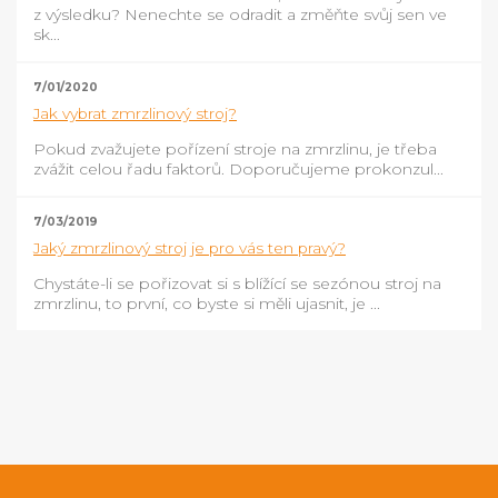
z výsledku? Nenechte se odradit a změňte svůj sen ve
sk...
7/01/2020
Jak vybrat zmrzlinový stroj?
Pokud zvažujete pořízení stroje na zmrzlinu, je třeba
zvážit celou řadu faktorů. Doporučujeme prokonzul...
7/03/2019
Jaký zmrzlinový stroj je pro vás ten pravý?
Chystáte-li se pořizovat si s blížící se sezónou stroj na
zmrzlinu, to první, co byste si měli ujasnit, je ...