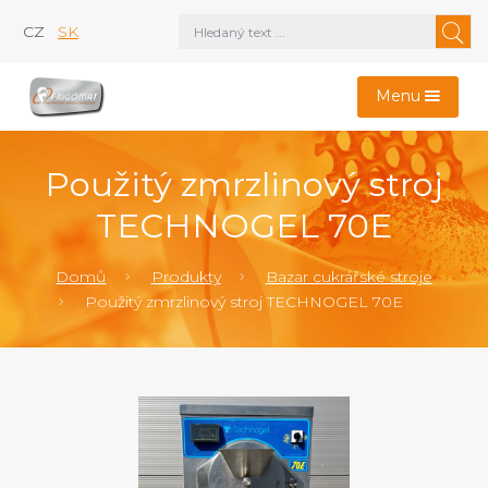
CZ
SK
Menu
Použitý zmrzlinový stroj
TECHNOGEL 70E
Domů
Produkty
Bazar cukrářské stroje
Použitý zmrzlinový stroj TECHNOGEL 70E