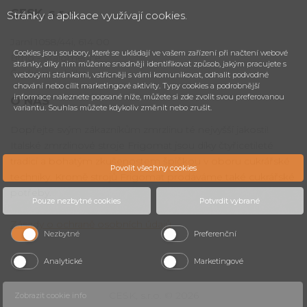
CESK,
s.r.o.
Stránky a aplikace využívají cookies.
Jarní 1058/44i, 614 00
Cookies jsou soubory, které se ukládají ve vašem zařízení při načtení webové
Brno - Maloměřice
stránky, díky nim můžeme snadněji identifikovat způsob, jakým pracujete s
Česká republika
webovými stránkami, vstřícněji s vámi komunikovat, odhalit podvodné
chování nebo cílit marketingové aktivity. Typy cookies a podrobnější
informace naleznete popsané níže, můžete si zde zvolit svou preferovanou
O NÁS
variantu. Souhlas můžete kdykoliv změnit nebo zrušit.
Dopřejte svým zákazníkům zmrzlinu té nejvyšší jakosti!
Italské zmrzlinové stroje Frigomat jsou díky čtyřicetileté
tradici a bohatým zkušenostem špičkou v oboru cukrářské
Povolit všechny cookies
techniky. Kromě strojů Frigomat prodáváme také cukrářské
potřeby.
Pouze nezbytné cookies
Potvrdit vybrané
Zásady o ochraně osobních údajů
.
Nezbytné
Preferenční
Analytické
Marketingové
CESK, s.r.o. © 2026
Zobrazit cookie info