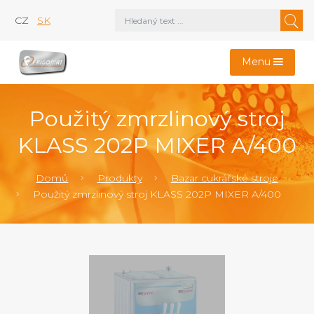
CZ
SK
Menu
Použitý zmrzlinový stroj
KLASS 202P MIXER A/400
Domů
Produkty
Bazar cukrářské stroje
Použitý zmrzlinový stroj KLASS 202P MIXER A/400