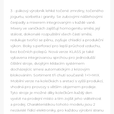
3 - pákový výrobník lehké točené zmrzliny, točeného
jogurtu, sorbetta i granity. Se zubovými nášlehovými
čerpadly a mixerem integrovaným v každé vaně.
Mixery ve vaničkách zajišťují homogenitu směsi, její
stálost, dokonalé rozpuštění všech částí směsi,
redukuje tvořící se pěnu, zvyšuje chladící a produkční
výkon. Boky s perforací pro lepší průchod vzduchu,
bez bočních polepů. Nová verze KLASS je také
vybavena integrovanou sprchou pro jednodušší
čištění stroje, dvojitým klídacím systémem
docházejícíc smesi automatickým z krizovým
blokováním. Sortiment tří chutí současně: 1+1+MIX.
Mobilní verze na kolečkách s aretací s vyšší produkcí,
vhodná pro provozy s větším objemem prodeje.
Tyto stroje je možné díky kolečkům každý den
vyvézt na prodejní místo a tím zvýšit jeho viditelnost
a prodej. Charakteristikou tohoto modelu jsou 2
nezávislé řídící elektroniky, pro každou výrobní stranu