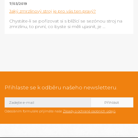
7/03/2019
Jaký zmrzlinový stroj je pro vás ten pravý?
Chystáte-li se pořizovat si s blížící se sezónou stroj na
zmrzlinu, to první, co byste si měli ujasnit, je ...
Přihlaste se k odběru našeho newsletteru.
Odesláním formuláře přijímáte naše
Zásady o ochraně osobních údajů
.