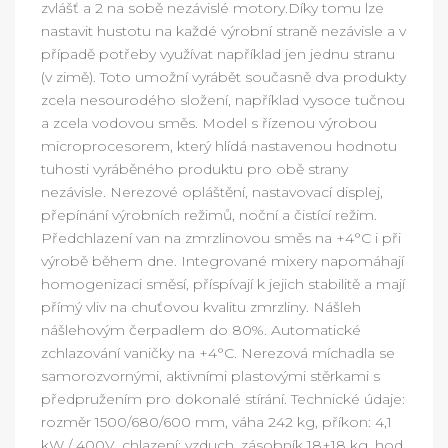
zvlášť a 2 na sobě nezávislé motory.Díky tomu lze
nastavit hustotu na každé výrobní straně nezávisle a v
případě potřeby využívat například jen jednu stranu
(v zimě). Toto umožní vyrábět současně dva produkty
zcela nesourodého složení, například vysoce tučnou
a zcela vodovou směs. Model s řízenou výrobou
microprocesorem, který hlídá nastavenou hodnotu
tuhosti vyráběného produktu pro obě strany
nezávisle. Nerezové opláštění, nastavovací displej,
přepínání výrobních režimů, noční a čistící režim.
Předchlazení van na zmrzlinovou směs na +4°C i při
výrobě během dne. Integrované mixery napomáhají
homogenizaci směsí, příspívají k jejich stabilitě a mají
přímý vliv na chuťovou kvalitu zmrzliny. Nášleh
nášlehovým čerpadlem do 80%. Automatické
zchlazování vaničky na +4°C. Nerezová míchadla se
samorozvornými, aktivními plastovými stěrkami s
předpružením pro dokonalé stírání. Technické údaje:
rozměr 1500/680/600 mm, váha 242 kg, příkon: 4,1
kW / 400V, chlazení: vzduch, zásobník 18+18 kg, hod.