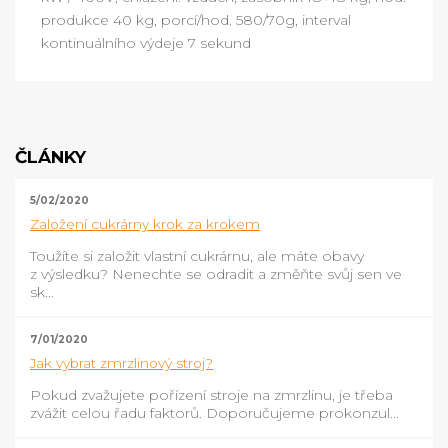
produkce 40 kg, porcí/hod. 580/70g, interval
kontinuálního výdeje 7 sekund
ČLÁNKY
5/02/2020
Založení cukrárny krok za krokem
Toužíte si založit vlastní cukrárnu, ale máte obavy
z výsledku? Nenechte se odradit a změňte svůj sen ve
sk...
7/01/2020
Jak vybrat zmrzlinový stroj?
Pokud zvažujete pořízení stroje na zmrzlinu, je třeba
zvážit celou řadu faktorů. Doporučujeme prokonzul...