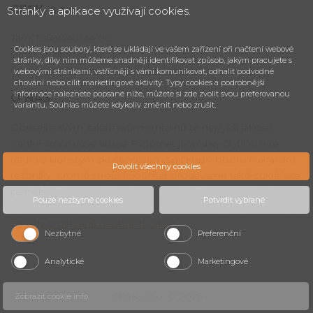
CESK,
s.r.o.
Stránky a aplikace využívají cookies.
Jarní 1058/44i, 614 00
Cookies jsou soubory, které se ukládají ve vašem zařízení při načtení webové
Brno - Maloměřice
stránky, díky nim můžeme snadněji identifikovat způsob, jakým pracujete s
Česká republika
webovými stránkami, vstřícněji s vámi komunikovat, odhalit podvodné
chování nebo cílit marketingové aktivity. Typy cookies a podrobnější
informace naleznete popsané níže, můžete si zde zvolit svou preferovanou
O NÁS
variantu. Souhlas můžete kdykoliv změnit nebo zrušit.
Dopřejte svým zákazníkům zmrzlinu té nejvyšší jakosti!
Italské zmrzlinové stroje Frigomat jsou díky čtyřicetileté
tradici a bohatým zkušenostem špičkou v oboru cukrářské
Povolit všechny cookies
techniky. Kromě strojů Frigomat prodáváme také cukrářské
potřeby.
Pouze nezbytné cookies
Potvrdit vybrané
Zásady o ochraně osobních údajů
.
Nezbytné
Preferenční
Analytické
Marketingové
CESK, s.r.o. © 2026
Zobrazit cookie info