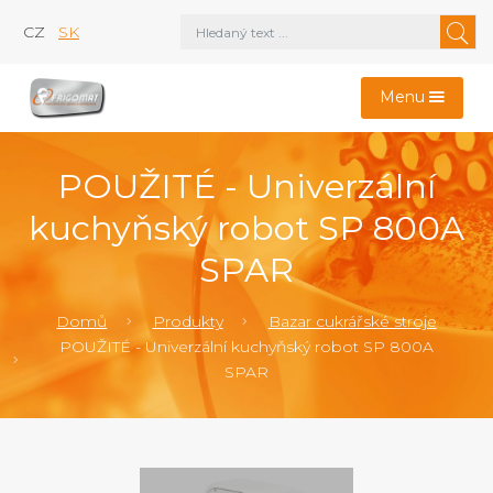
CZ
SK
Menu
POUŽITÉ - Univerzální
kuchyňský robot SP 800A
SPAR
Domů
Produkty
Bazar cukrářské stroje
POUŽITÉ - Univerzální kuchyňský robot SP 800A
SPAR