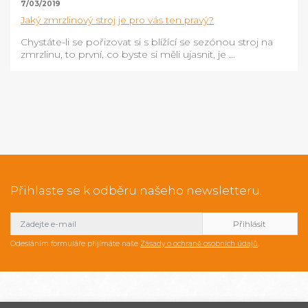
7/03/2019
Jaký zmrzlinový stroj je pro vás ten pravý?
Chystáte-li se pořizovat si s blížící se sezónou stroj na
zmrzlinu, to první, co byste si měli ujasnit, je ...
Přihlaste se k odběru našeho newsletteru.
Odesláním formuláře přijímáte naše
Zásady o ochraně osobních údajů
.