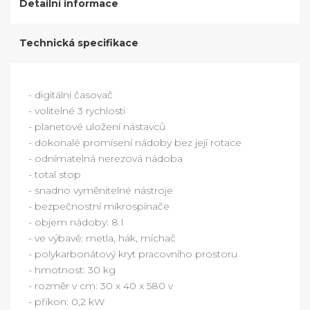
Detailní informace
Technická specifikace
- digitální časovač
- volitelné 3 rychlosti
- planetové uložení nástavců
- dokonalé promísení nádoby bez její rotace
- odnímatelná nerezová nádoba
- total stop
- snadno vyměnitelné nástroje
- bezpečnostní mikrospínače
- objem nádoby: 8 l
- ve výbavě: metla, hák, míchač
- polykarbonátový kryt pracovního prostoru
- hmotnost: 30 kg
- rozměr v cm: 30 x 40 x 580 v
- příkon: 0,2 kW