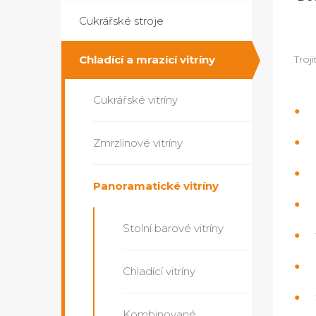
Cukrářské stroje
Chladící a mrazící vitríny
Troj
Cukrářské vitríny
Zmrzlinové vitríny
Panoramatické vitríny
Stolní barové vitríny
Chladící vitríny
Kombinované