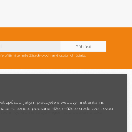
ře přijímáte naše
Zásady o ochraně osobních údajů
.
ovat způsob, jakým pracujete s webovými stránkami,
ké zmrzlinové stroje Frigomat jsou díky čtyřicetileté
rmace naleznete popsané níže, můžete si zde zvolit svou
 techniky. Kromě strojů Frigomat prodáváme také