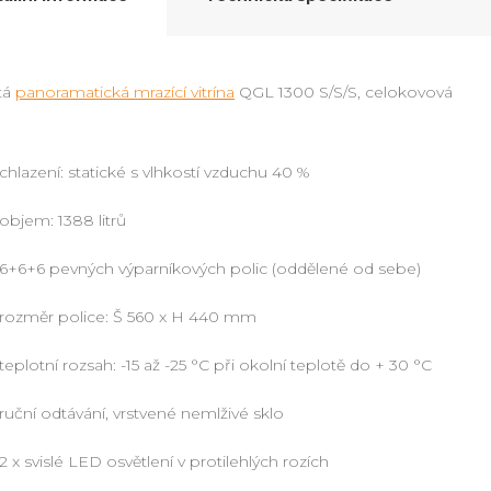
itá
panoramatická mrazící vitrína
QGL 1300 S/S/S, celokovová
chlazení: statické s vlhkostí vzduchu 40 %
objem: 1388 litrů
6+6+6 pevných výparníkových polic (oddělené od sebe)
rozměr police: Š 560 x H 440 mm
teplotní rozsah: -15 až -25 °C při okolní teplotě do + 30 °C
ruční odtávání, vrstvené nemlživé sklo
2 x svislé LED osvětlení v protilehlých rozích