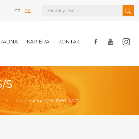
CZ
SK
RADNA
KARIÉRA
KONTAKT
S/S
y
Mrazící vitrína QGL 1300 S/S/S