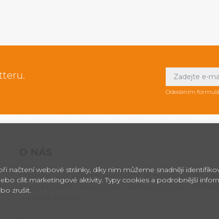
tteru.
Odesláním formulá
O NÁS
 při načtení webové stránky, díky nim můžeme snadněji identifik
Dopřejte svým zákazníkům zmrzlinu té nejvyšší jakosti! Itals
ebo cílit marketingové aktivity. Typy cookies a podrobnější info
tradici a bohatým zkušenostem špičkou v oboru cukrářské
bo zrušit.
cukrářské potřeby.