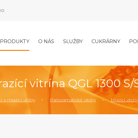
990
PRODUKTY
O NÁS
SLUŽBY
CUKRÁRNY
PO
azící vitrína QGL 1300 S/
í a mrazící vitríny
Panoramatické vitríny
Mrazící vitrín