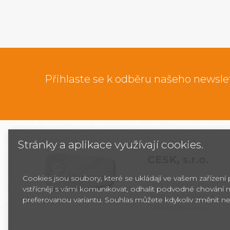
Přihlaste se k odběru našeho newsle
Stránky a aplikace využívají cookies.
CESK,
s.r.o.
Cookies jsou soubory, které se ukládají ve vašem zařízení
Jarní 1058/44i, 614 00
vstřícněji s vámi komunikovat, odhalit podvodné chování n
Brno - Maloměřice
preferovanou variantu. Souhlas můžete kdykoliv změnit ne
Česká republika