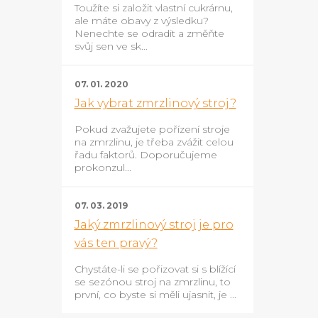
Toužíte si založit vlastní cukrárnu,
ale máte obavy z výsledku?
Nenechte se odradit a změňte
svůj sen ve sk...
07. 01. 2020
Jak vybrat zmrzlinový stroj?
Pokud zvažujete pořízení stroje
na zmrzlinu, je třeba zvážit celou
řadu faktorů. Doporučujeme
prokonzul...
07. 03. 2019
Jaký zmrzlinový stroj je pro
vás ten pravý?
Chystáte-li se pořizovat si s blížící
se sezónou stroj na zmrzlinu, to
první, co byste si měli ujasnit, je ...