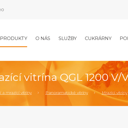
990
PRODUKTY
O NÁS
SLUŽBY
CUKRÁRNY
PO
azící vitrína QGL 1200 V/V
 a mrazící vitríny
Panoramatické vitríny
Mrazící vitríny