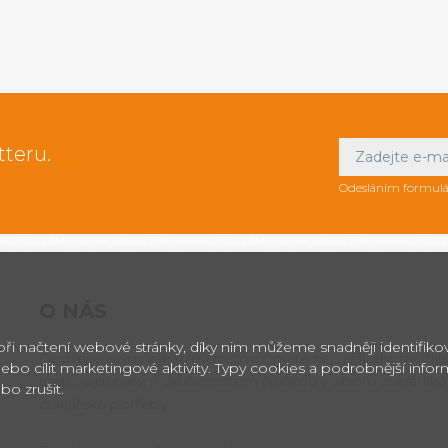
tteru.
Odesláním formulá
O NÁS
 při načtení webové stránky, díky nim můžeme snadněji identifik
Dopřejte svým zákazníkům zmrzlinu té nejvyšší jakosti! Itals
ebo cílit marketingové aktivity. Typy cookies a podrobnější info
tradici a bohatým zkušenostem špičkou v oboru cukrářské
bo zrušit.
cukrářské potřeby.