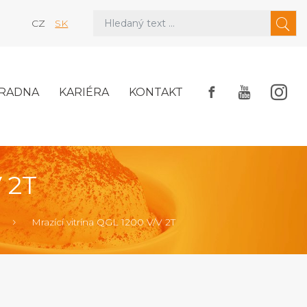
CZ
SK
RADNA
KARIÉRA
KONTAKT
 2T
Mrazící vitrína QGL 1200 V/V 2T