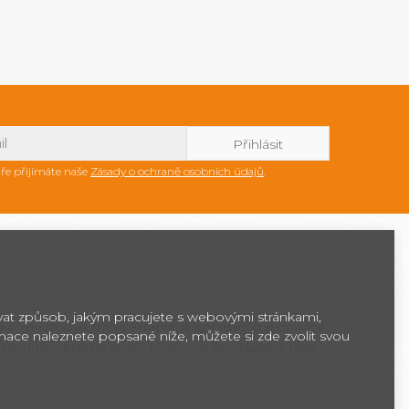
ře přijímáte naše
Zásady o ochraně osobních údajů
.
ovat způsob, jakým pracujete s webovými stránkami,
ké zmrzlinové stroje Frigomat jsou díky čtyřicetileté
rmace naleznete popsané níže, můžete si zde zvolit svou
 techniky. Kromě strojů Frigomat prodáváme také