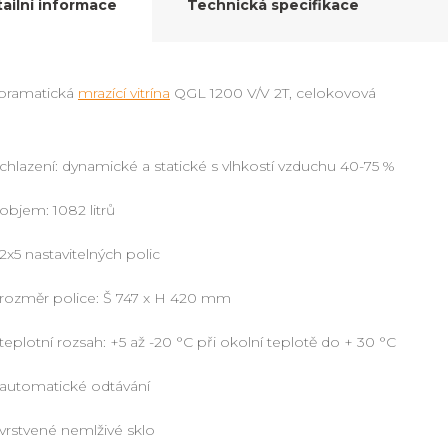
ailní informace
Technická specifikace
oramatická
mrazící vitrína
QGL 1200 V/V 2T, celokovová
chlazení: dynamické a statické s vlhkostí vzduchu 40-75 %
objem: 1082 litrů
2x5 nastavitelných polic
rozměr police: Š 747 x H 420 mm
teplotní rozsah: +5 až -20 °C při okolní teplotě do + 30 °C
automatické odtávání
vrstvené nemlživé sklo