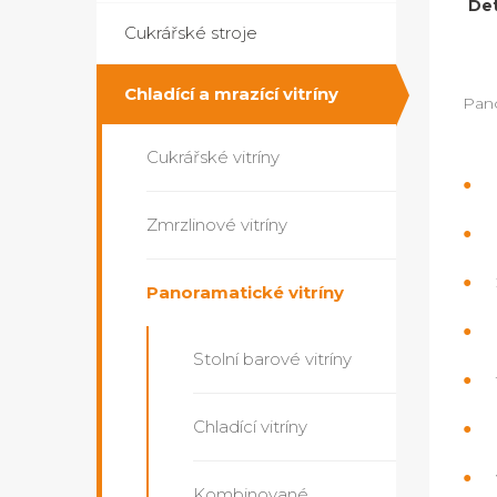
Det
Cukrářské stroje
Chladící a mrazící vitríny
Pan
Cukrářské vitríny
Zmrzlinové vitríny
Panoramatické vitríny
Stolní barové vitríny
Chladící vitríny
Kombinované