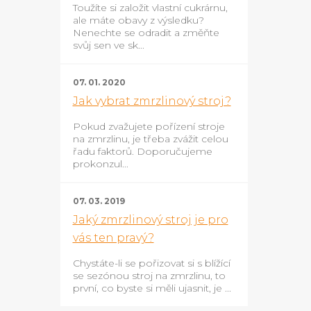
Toužíte si založit vlastní cukrárnu,
ale máte obavy z výsledku?
Nenechte se odradit a změňte
svůj sen ve sk...
07. 01. 2020
Jak vybrat zmrzlinový stroj?
Pokud zvažujete pořízení stroje
na zmrzlinu, je třeba zvážit celou
řadu faktorů. Doporučujeme
prokonzul...
07. 03. 2019
Jaký zmrzlinový stroj je pro
vás ten pravý?
Chystáte-li se pořizovat si s blížící
se sezónou stroj na zmrzlinu, to
první, co byste si měli ujasnit, je ...