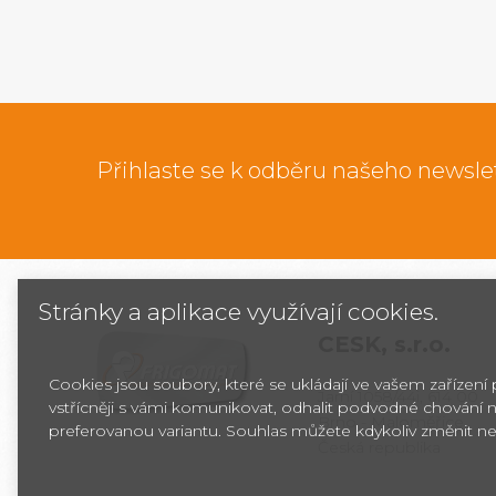
Přihlaste se k odběru našeho newsle
Stránky a aplikace využívají cookies.
CESK,
s.r.o.
Cookies jsou soubory, které se ukládají ve vašem zařízení
Jarní 1058/44i, 614 00
vstřícněji s vámi komunikovat, odhalit podvodné chování n
Brno - Maloměřice
preferovanou variantu. Souhlas můžete kdykoliv změnit ne
Česká republika