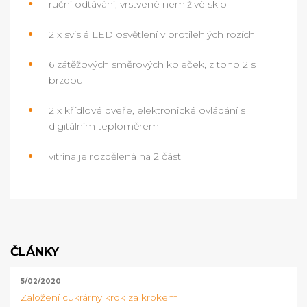
ruční odtávání, vrstvené nemlživé sklo
2 x svislé LED osvětlení v protilehlých rozích
6 zátěžových směrových koleček, z toho 2 s
brzdou
2 x křídlové dveře, elektronické ovládání s
digitálním teploměrem
vitrína je rozdělená na 2 části
ČLÁNKY
5/02/2020
Založení cukrárny krok za krokem