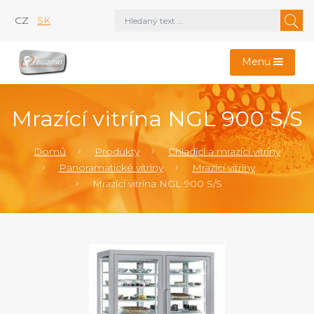
CZ
SK
Menu
Mrazící vitrína NGL 900 S/S
Domů
Produkty
Chladící a mrazící vitríny
Panoramatické vitríny
Mrazící vitríny
Mrazící vitrína NGL 900 S/S