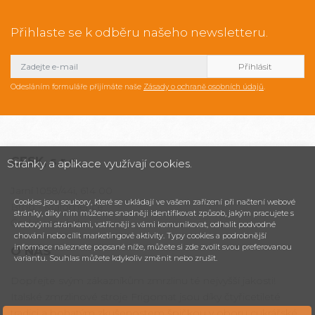
Přihlaste se k odběru našeho newsletteru.
Odesláním formuláře přijímáte naše
Zásady o ochraně osobních údajů
.
CESK,
s.r.o.
Stránky a aplikace využívají cookies.
Jarní 1058/44i, 614 00
Cookies jsou soubory, které se ukládají ve vašem zařízení při načtení webové
Brno - Maloměřice
stránky, díky nim můžeme snadněji identifikovat způsob, jakým pracujete s
Česká republika
webovými stránkami, vstřícněji s vámi komunikovat, odhalit podvodné
chování nebo cílit marketingové aktivity. Typy cookies a podrobnější
informace naleznete popsané níže, můžete si zde zvolit svou preferovanou
O NÁS
variantu. Souhlas můžete kdykoliv změnit nebo zrušit.
Dopřejte svým zákazníkům zmrzlinu té nejvyšší jakosti!
Italské zmrzlinové stroje Frigomat jsou díky čtyřicetileté
tradici a bohatým zkušenostem špičkou v oboru cukrářské