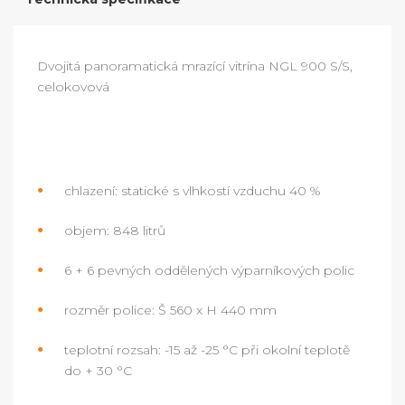
Dvojitá panoramatická mrazící vitrína NGL 900 S/S,
celokovová
chlazení: statické s vlhkostí vzduchu 40 %
objem: 848 litrů
6 + 6 pevných oddělených výparníkových polic
rozměr police: Š 560 x H 440 mm
teplotní rozsah: -15 až -25 °C při okolní teplotě
do + 30 °C