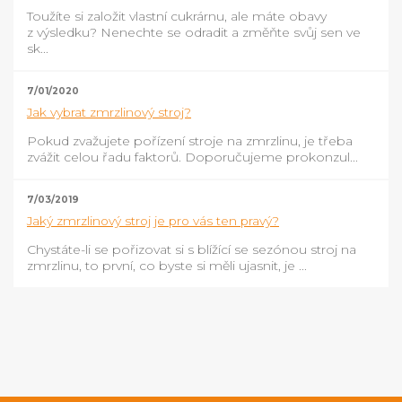
Toužíte si založit vlastní cukrárnu, ale máte obavy
z výsledku? Nenechte se odradit a změňte svůj sen ve
sk...
7/01/2020
Jak vybrat zmrzlinový stroj?
Pokud zvažujete pořízení stroje na zmrzlinu, je třeba
zvážit celou řadu faktorů. Doporučujeme prokonzul...
7/03/2019
Jaký zmrzlinový stroj je pro vás ten pravý?
Chystáte-li se pořizovat si s blížící se sezónou stroj na
zmrzlinu, to první, co byste si měli ujasnit, je ...