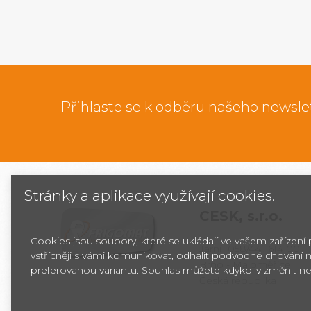
Přihlaste se k odběru našeho newsle
Stránky a aplikace využívají cookies.
CESK,
s.r.o.
Cookies jsou soubory, které se ukládají ve vašem zařízení
Jarní 1058/44i, 614 00
vstřícněji s vámi komunikovat, odhalit podvodné chování n
Brno - Maloměřice
preferovanou variantu. Souhlas můžete kdykoliv změnit ne
Česká republika