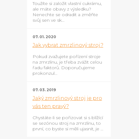
Toužíte si založit vlastní cukrárnu,
ale máte obavy z výsledku?
Nenechte se odradit a změňte
svůj sen ve sk...
07. 01. 2020
Jak vybrat zmrzlinový stroj?
Pokud zvažujete pořízení stroje
na zmrzlinu, je třeba zvážit celou
řadu faktorů. Doporučujeme
prokonzul...
07. 03. 2019
Jaký zmrzlinový stroj je pro
vás ten pravý?
Chystáte-li se pořizovat si s blížící
se sezónou stroj na zmrzlinu, to
první, co byste si měli ujasnit, je ...