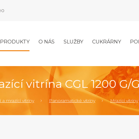
990
PRODUKTY
O NÁS
SLUŽBY
CUKRÁRNY
PO
azící vitrína CGL 1200 G/G
 a mrazící vitríny
Panoramatické vitríny
Mrazící vitríny