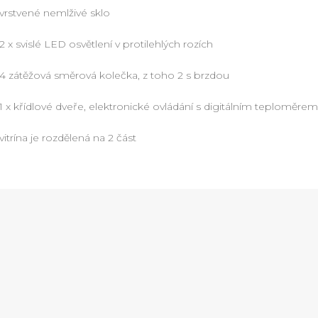
vrstvené nemlživé sklo
2 x svislé LED osvětlení v protilehlých rozích
4 zátěžová směrová kolečka, z toho 2 s brzdou
1 x křídlové dveře, elektronické ovládání s digitálním teploměrem
vitrína je rozdělená na 2 část