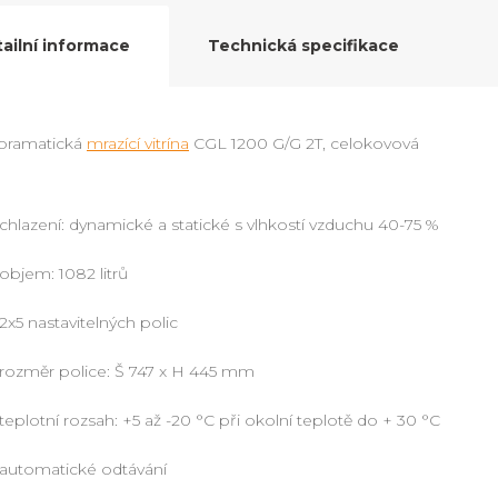
ailní informace
Technická specifikace
oramatická
mrazící vitrína
CGL 1200 G/G 2T, celokovová
chlazení: dynamické a statické s vlhkostí vzduchu 40-75 %
objem: 1082 litrů
2x5 nastavitelných polic
rozměr police: Š 747 x H 445 mm
teplotní rozsah: +5 až -20 °C při okolní teplotě do + 30 °C
automatické odtávání