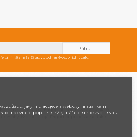
ře přijímáte naše
Zásady o ochraně osobních údajů
.
ovat způsob, jakým pracujete s webovými stránkami,
ké zmrzlinové stroje Frigomat jsou díky čtyřicetileté
rmace naleznete popsané níže, můžete si zde zvolit svou
 techniky. Kromě strojů Frigomat prodáváme také