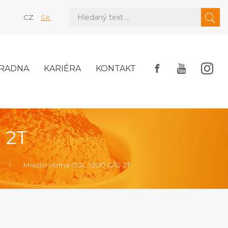
CZ
SK
RADNA
KARIÉRA
KONTAKT
 2T
Mrazící vitrína CGL 1200 G/G 2T