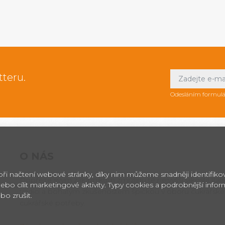
tteru.
Odesláním formulá
O NÁS
 při načtení webové stránky, díky nim můžeme snadněji identifik
Dopřejte svým zákazníkům zmrzlinu té nejvyšší jakosti! Itals
ebo cílit marketingové aktivity. Typy cookies a podrobnější info
tradici a bohatým zkušenostem špičkou v oboru cukrářské
bo zrušit.
cukrářské potřeby.