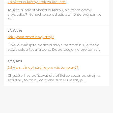
Založení cukrárny krok za krokem
Toužíte si založit vlastní cukrárnu, ale máte obavy
z výsledku? Nenechte se odradit a změňte svůj sen ve
sk...
7/01/2020
Jak vybrat zmrzlinový stroj?
Pokud zvažujete pořízení stroje na zmrzlinu, je třeba
zvážit celou řadu faktorů. Doporučujeme prokonzul...
7/03/2019
Jaký zmrzlinový stroj je pro vás ten pravý?
Chystáte-li se pořizovat si s blížící se sezónou stroj na
zmrzlinu, to první, co byste si měli ujasnit, je ...