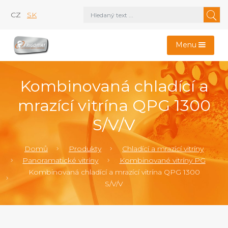
CZ
SK
Menu
Kombinovaná chladící a
mrazící vitrína QPG 1300
S/V/V
Domů
Produkty
Chladící a mrazící vitríny
Panoramatické vitríny
Kombinované vitríny PG
Kombinovaná chladící a mrazící vitrína QPG 1300
S/V/V