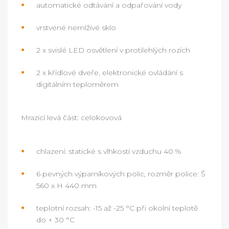
automatické odtávání a odpařování vody
vrstvené nemlživé sklo
2 x svislé LED osvětlení v protilehlých rozích
2 x křídlové dveře, elektronické ovládání s
digitálním teploměrem
Mrazicí levá část: celokovová
chlazení: statické s vlhkostí vzduchu 40 %
6 pevných výparníkových polic, rozměr police: Š
560 x H 440 mm
teplotní rozsah: -15 až -25 °C při okolní teplotě
do + 30 °C