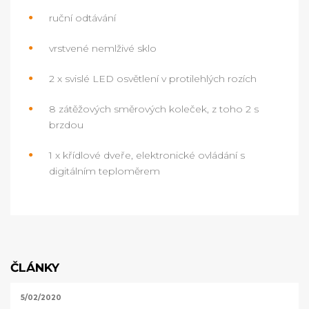
ruční odtávání
vrstvené nemlživé sklo
2 x svislé LED osvětlení v protilehlých rozích
8 zátěžových směrových koleček, z toho 2 s
brzdou
1 x křídlové dveře, elektronické ovládání s
digitálním teploměrem
ČLÁNKY
5/02/2020