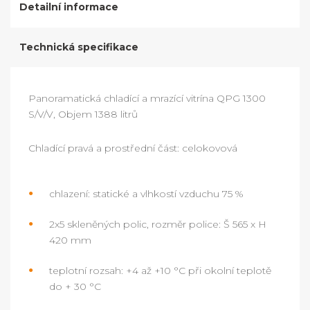
Detailní informace
Technická specifikace
Panoramatická chladící a mrazící vitrína QPG 1300
S/V/V, Objem 1388 litrů
Chladící pravá a prostřední část: celokovová
chlazení: statické a vlhkostí vzduchu 75 %
2x5 skleněných polic, rozměr police: Š 565 x H
420 mm
teplotní rozsah: +4 až +10 °C při okolní teplotě
do + 30 °C