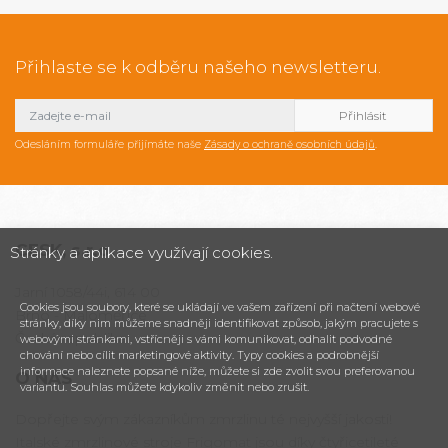
Přihlaste se k odběru našeho newsletteru.
Odesláním formuláře přijímáte naše
Zásady o ochraně osobních údajů
.
CESK,
s.r.o.
Stránky a aplikace využívají cookies.
Jarní 1058/44i, 614 00
Cookies jsou soubory, které se ukládají ve vašem zařízení při načtení webové
Brno - Maloměřice
stránky, díky nim můžeme snadněji identifikovat způsob, jakým pracujete s
Česká republika
webovými stránkami, vstřícněji s vámi komunikovat, odhalit podvodné
chování nebo cílit marketingové aktivity. Typy cookies a podrobnější
informace naleznete popsané níže, můžete si zde zvolit svou preferovanou
O NÁS
variantu. Souhlas můžete kdykoliv změnit nebo zrušit.
Dopřejte svým zákazníkům zmrzlinu té nejvyšší jakosti!
Italské zmrzlinové stroje Frigomat jsou díky čtyřicetileté