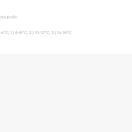
ota polic:
-4°C; 1.) 6-8°C; 2.) 10-12°C; 3.) 14-16°C