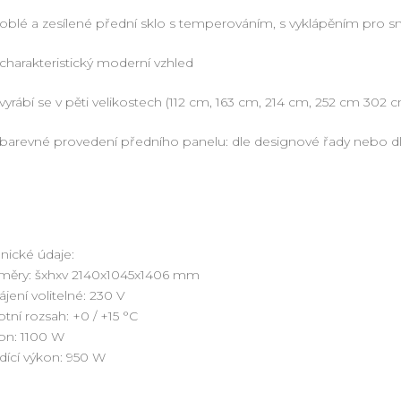
oblé a zesílené přední sklo s temperováním, s vyklápěním pro 
charakteristický moderní vzhled
vyrábí se v pěti velikostech (112 cm, 163 cm, 214 cm, 252 cm 302 
barevné provedení předního panelu: dle designové řady nebo dl
nické údaje:
měry: šxhxv 2140x1045x1406 mm
jení volitelné: 230 V
otní rozsah: +0 / +15 °C
on: 1100 W
dící výkon: 950 W