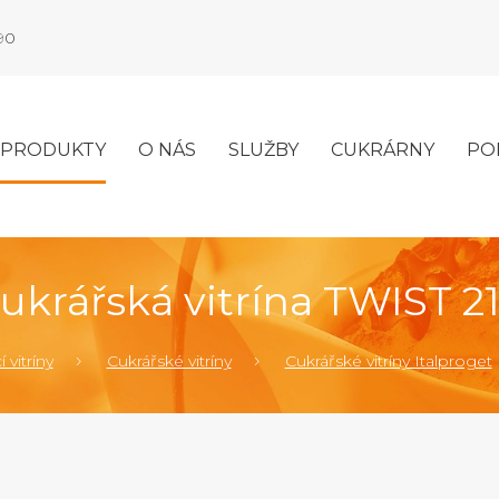
990
PRODUKTY
O NÁS
SLUŽBY
CUKRÁRNY
PO
ukrářská vitrína TWIST 2
 vitríny
Cukrářské vitríny
Cukrářské vitríny Italproget