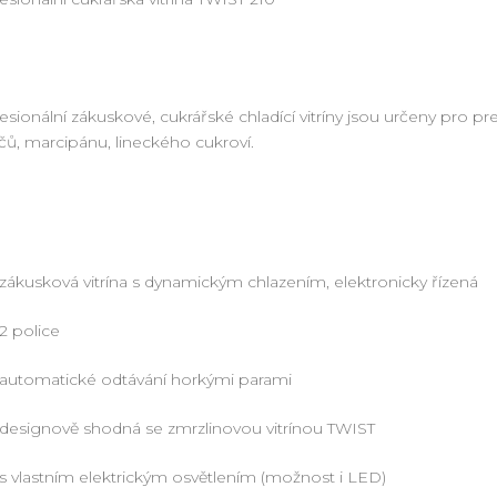
esionální zákuskové, cukrářské chladící vitríny jsou určeny pro p
čů, marcipánu, lineckého cukroví.
zákusková vitrína s dynamickým chlazením, elektronicky řízená
2 police
automatické odtávání horkými parami
designově shodná se zmrzlinovou vitrínou TWIST
s vlastním elektrickým osvětlením (možnost i LED)