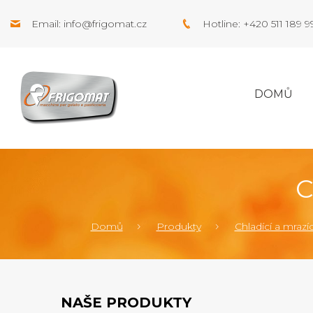
Email:
info@frigomat.cz
Hotline: +420 511 189 
DOMŮ
C
Domů
Produkty
Chladící a mrazící
NAŠE PRODUKTY