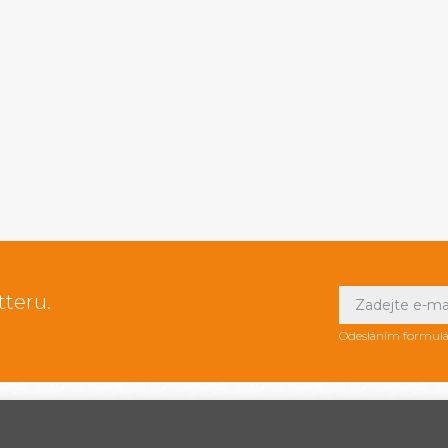
tteru.
Odesláním formulá