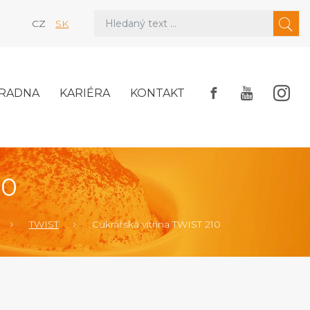
CZ
SK
RADNA
KARIÉRA
KONTAKT
10
TWIST
Cukrářská vitrína TWIST 210