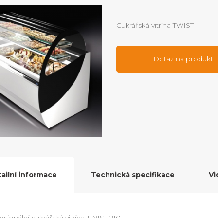
Cukrářská vitrína TWIST
Dotaz na produkt
ailní informace
Technická specifikace
Vi
esionální cukrářská vitrína TWIST 210