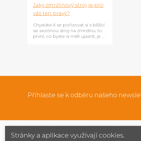
Jaký zmrzlinový stroj je pro
vás ten pravý?
Chystáte-li se pořizovat si s blížící
se sezónou stroj na zmrzlinu, to
první, co byste si měli ujasnit, je ...
Přihlaste se k odběru našeho newsle
Stránky a aplikace využívají cookies.