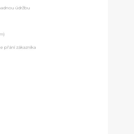
snadnou údržbu
cm)
e přání zákazníka