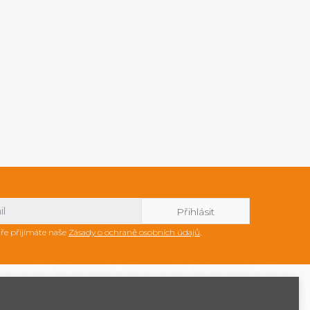
ře přijímáte naše
Zásady o ochraně osobních údajů
.