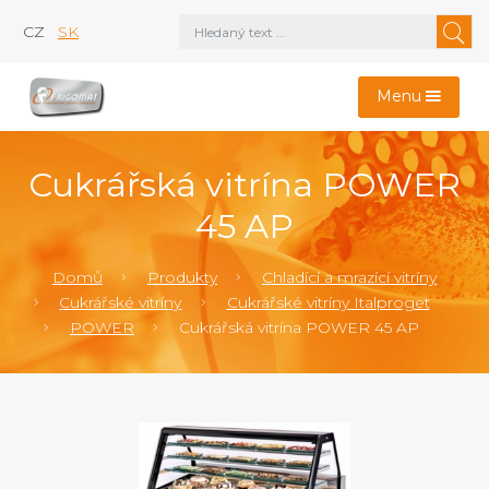
CZ
SK
Menu
Cukrářská vitrína POWER
45 AP
Domů
Produkty
Chladící a mrazící vitríny
Cukrářské vitríny
Cukrářské vitríny Italproget
POWER
Cukrářská vitrína POWER 45 AP