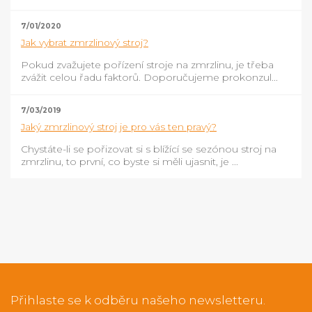
7/01/2020
Jak vybrat zmrzlinový stroj?
Pokud zvažujete pořízení stroje na zmrzlinu, je třeba
zvážit celou řadu faktorů. Doporučujeme prokonzul...
7/03/2019
Jaký zmrzlinový stroj je pro vás ten pravý?
Chystáte-li se pořizovat si s blížící se sezónou stroj na
zmrzlinu, to první, co byste si měli ujasnit, je ...
Přihlaste se k odběru našeho newsletteru.