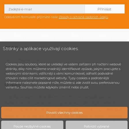
Odesláním formuláře přijímáte naše
Zásady o ochraně osobních údajů
.
CESK,
s.r.o.
Stránky a aplikace využívají cookies.
Jarní 1058/44i, 614 00
Cookies jsou soubory, které se ukládají ve vašem zařízení při načtení webové
Brno - Maloměřice
stránky, díky nim můžeme snadněji identifikovat způsob, jakým pracujete s
Česká republika
webovými stránkami, vstřícněji s vámi komunikovat, odhalit podvodné
chování nebo cílit marketingové aktivity. Typy cookies a podrobnější
informace naleznete popsané níže, můžete si zde zvolit svou preferovanou
O NÁS
variantu. Souhlas můžete kdykoliv změnit nebo zrušit.
Dopřejte svým zákazníkům zmrzlinu té nejvyšší jakosti!
Italské zmrzlinové stroje Frigomat jsou díky čtyřicetileté
tradici a bohatým zkušenostem špičkou v oboru cukrářské
Povolit všechny cookies
techniky. Kromě strojů Frigomat prodáváme také cukrářské
potřeby.
Pouze nezbytné cookies
Potvrdit vybrané