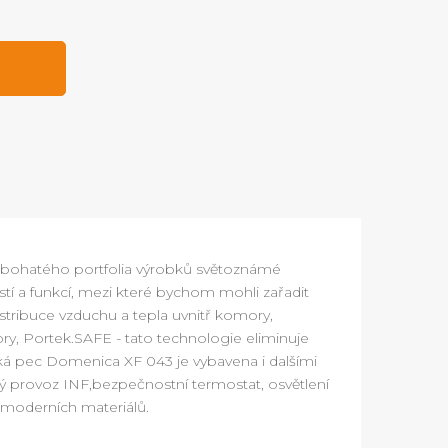
 bohatého portfolia výrobků světoznámé
í a funkcí, mezi které bychom mohli zařadit
stribuce vzduchu a tepla uvnitř komory,
ry, Portek.SAFE - tato technologie eliminuje
ská pec Domenica XF 043 je vybavena i dalšími
itý provoz INF,bezpečnostní termostat, osvětlení
 moderních materiálů.