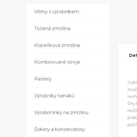
Vitríny s výrobníkem
Točená zmrzlina
Kopečková zmrzlina
Det
Kombinované stroje
Pastery
Cukr
znač
Výrobníky nanuků
tech
Dry.
nežá
Výrobní linky na zmrzlinu
prak
pečí
Šokery a konzervátory