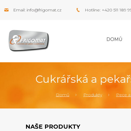
Email:
info@frigomat.cz
Hotline: +420 511 189 
DOMŮ
Cukrářská a peka
Domů
Produkty
Pece a
NAŠE PRODUKTY