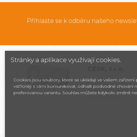
Přihlaste se k odběru našeho newsle
Stránky a aplikace využívají cookies.
CESK,
s.r.o.
Cookies jsou soubory, které se ukládají ve vašem zařízení
Jarní 1058/44i, 614 00
vstřícněji s vámi komunikovat, odhalit podvodné chování n
Brno - Maloměřice
preferovanou variantu. Souhlas můžete kdykoliv změnit ne
Česká republika