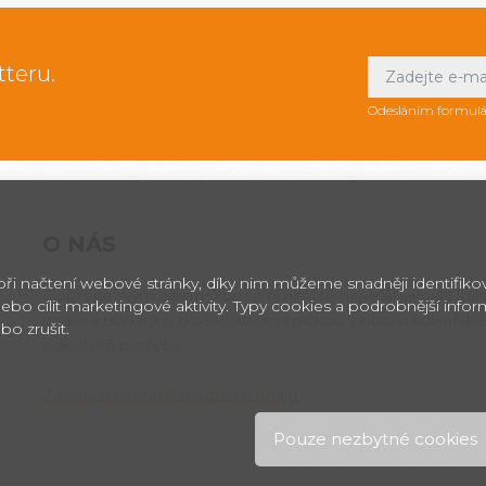
tteru.
Odesláním formulá
O NÁS
 při načtení webové stránky, díky nim můžeme snadněji identifik
Dopřejte svým zákazníkům zmrzlinu té nejvyšší jakosti! Itals
ebo cílit marketingové aktivity. Typy cookies a podrobnější info
tradici a bohatým zkušenostem špičkou v oboru cukrářské
bo zrušit.
cukrářské potřeby.
Zásady o ochraně osobních údajů
.
Pouze nezbytné cookies