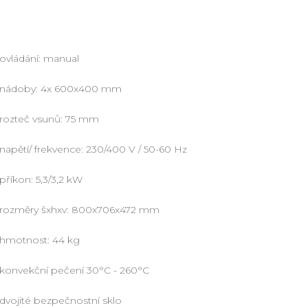
ovládání: manual
nádoby: 4x 600x400 mm
rozteč vsunů: 75 mm
napětí/ frekvence: 230/400 V / 50-60 Hz
příkon: 5,3/3,2 kW
rozměry šxhxv: 800x706x472 mm
hmotnost: 44 kg
konvekční pečení 30°C - 260°C
dvojité bezpečnostní sklo