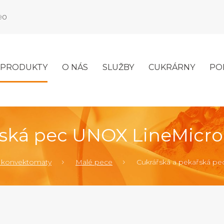
990
PRODUKTY
O NÁS
SLUŽBY
CUKRÁRNY
PO
řská pec UNOX LineMicr
 konvektomaty
Malé pece
Cukrářská a pekařská p