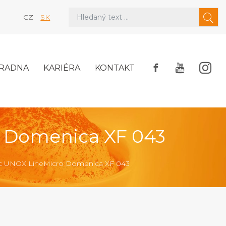
CZ
SK
RADNA
KARIÉRA
KONTAKT
o Domenica XF 043
ec UNOX LineMicro Domenica XF 043