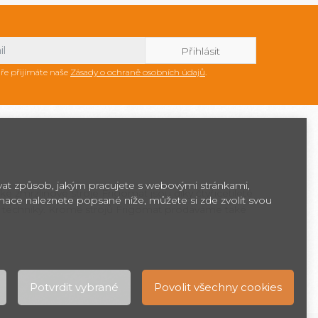
ře přijímáte naše
Zásady o ochraně osobních údajů
.
ovat způsob, jakým pracujete s webovými stránkami,
ké zmrzlinové stroje Frigomat jsou díky čtyřicetileté
rmace naleznete popsané níže, můžete si zde zvolit svou
 techniky. Kromě strojů Frigomat prodáváme také
Potvrdit vybrané
Povolit všechny cookies