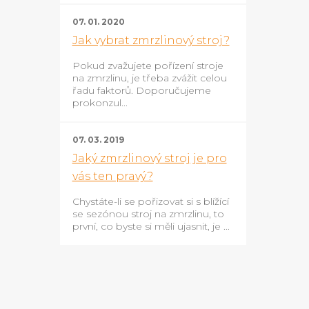
07. 01. 2020
Jak vybrat zmrzlinový stroj?
Pokud zvažujete pořízení stroje
na zmrzlinu, je třeba zvážit celou
řadu faktorů. Doporučujeme
prokonzul...
07. 03. 2019
Jaký zmrzlinový stroj je pro
vás ten pravý?
Chystáte-li se pořizovat si s blížící
se sezónou stroj na zmrzlinu, to
první, co byste si měli ujasnit, je ...