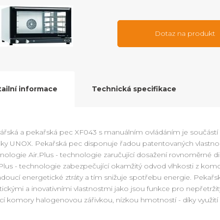
Dotaz na produkt
ailní informace
Technická specifikace
ářská a pekařská pec XF043 s manuálním ovládáním je součástí
ky UNOX. Pekařská pec disponuje řadou patentovaných vlastnost
nologie Air.Plus - technologie zaručující dosažení rovnoměrné di
Plus - technologie zabezpečující okamžitý odvod vlhkosti z komo
doucí energetické ztráty a tím snižuje spotřebu energie. Pekař
tickými a inovativními vlastnostmi jako jsou funkce pro nepřetrž
cí komory halogenovou zářivkou, nízkou hmotností - díky využití