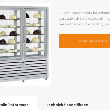
Dvojitá panoramatická chladí
agregáty, dvěma ovládacími te
nastavit tedy různé teploty pr
Dotaz na produkt
ailní informace
Technická specifikace