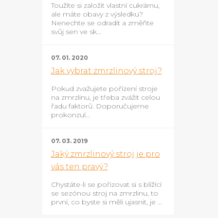
Toužíte si založit vlastní cukrárnu,
ale máte obavy z výsledku?
Nenechte se odradit a změňte
svůj sen ve sk...
07. 01. 2020
Jak vybrat zmrzlinový stroj?
Pokud zvažujete pořízení stroje
na zmrzlinu, je třeba zvážit celou
řadu faktorů. Doporučujeme
prokonzul...
07. 03. 2019
Jaký zmrzlinový stroj je pro
vás ten pravý?
Chystáte-li se pořizovat si s blížící
se sezónou stroj na zmrzlinu, to
první, co byste si měli ujasnit, je ...