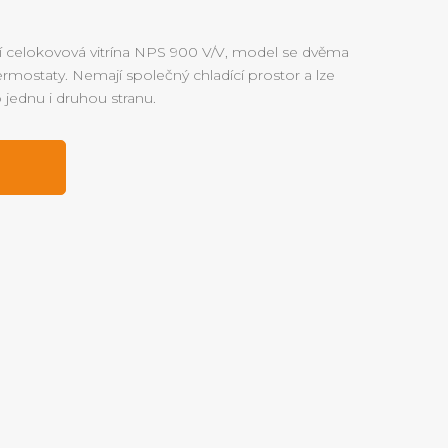
cí celokovová vitrína NPS 900 V/V, model se dvěma
rmostaty. Nemají společný chladící prostor a lze
o jednu i druhou stranu.