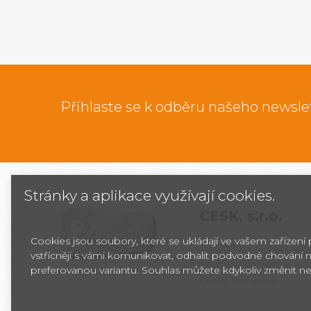
Přihlaste se k odběru našeho newsle
Stránky a aplikace využívají cookies.
CESK,
s.r.o.
Cookies jsou soubory, které se ukládají ve vašem zařízení
Jarní 1058/44i, 614 00
vstřícněji s vámi komunikovat, odhalit podvodné chování n
Brno - Maloměřice
preferovanou variantu. Souhlas můžete kdykoliv změnit ne
Česká republika