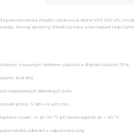
itá panoramatická chladící celokovová vitrína NPS 900 V/V, mo
ostaty. Nemají společný chladící prostor a lze nastavit tedy různé
chlazení: s nuceným oběhem vzduchu a vlhkostí vzduchu 75 %
objem: 848 litrů
2x5 nastavitelných skleněných polic
rozměr police: Š 565 x H 420 mm
teplotní rozsah: +4 až +10 °C při okolní teplotě do + 30 °C
automatické odtávání a odpařování vody