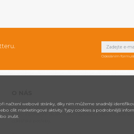
tteru.
Odesláním formulá
O NÁS
 při načtení webové stránky, díky nim můžeme snadněji identifik
Dopřejte svým zákazníkům zmrzlinu té nejvyšší jakosti! Itals
ebo cílit marketingové aktivity. Typy cookies a podrobnější info
tradici a bohatým zkušenostem špičkou v oboru cukrářské
bo zrušit.
cukrářské potřeby.