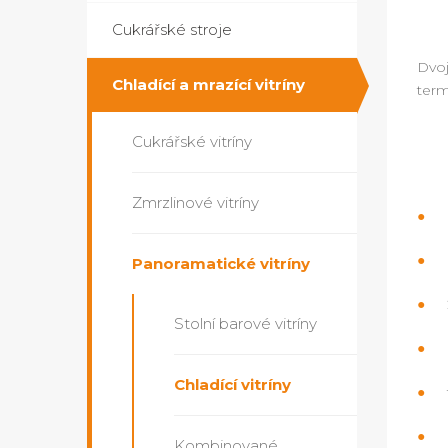
Cukrářské stroje
Dvoj
Chladící a mrazící vitríny
term
Cukrářské vitríny
Zmrzlinové vitríny
Panoramatické vitríny
Stolní barové vitríny
Chladící vitríny
Kombinované