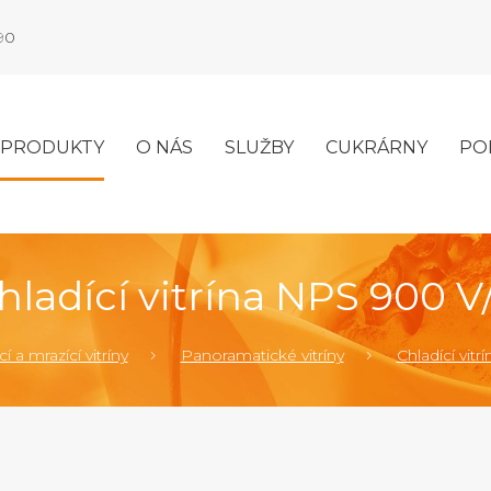
990
PRODUKTY
O NÁS
SLUŽBY
CUKRÁRNY
PO
hladící vitrína NPS 900 V
í a mrazící vitríny
Panoramatické vitríny
Chladící vitrí