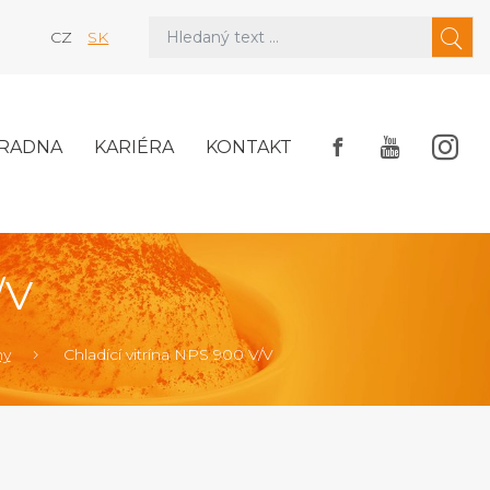
CZ
SK
RADNA
KARIÉRA
KONTAKT
/V
ny
Chladící vitrína NPS 900 V/V