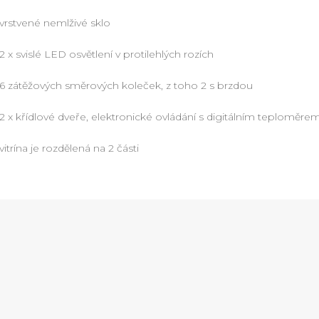
vrstvené nemlživé sklo
2 x svislé LED osvětlení v protilehlých rozích
6 zátěžových směrových koleček, z toho 2 s brzdou
2 x křídlové dveře, elektronické ovládání s digitálním teploměre
vitrína je rozdělená na 2 části