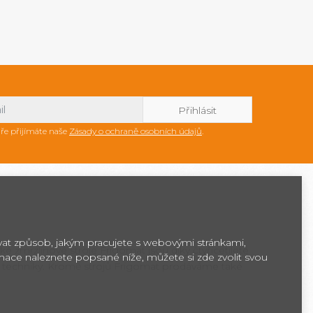
ře přijímáte naše
Zásady o ochraně osobních údajů
.
ovat způsob, jakým pracujete s webovými stránkami,
ké zmrzlinové stroje Frigomat jsou díky čtyřicetileté
rmace naleznete popsané níže, můžete si zde zvolit svou
 techniky. Kromě strojů Frigomat prodáváme také