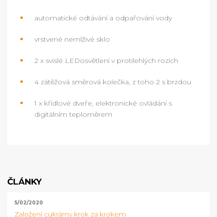
automatické odtávání a odpařování vody
vrstvené nemlživé sklo
2 x svislé LEDosvětlení v protilehlých rozích
4 zátěžová směrová kolečka, z toho 2 s brzdou
1 x křídlové dveře, elektronické ovládání s
digitálním teploměrem
ČLÁNKY
5/02/2020
Založení cukrárny krok za krokem