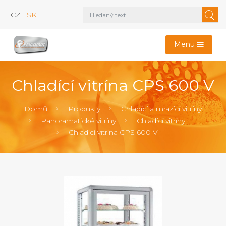
CZ
SK
Menu
Chladící vitrína CPS 600 V
Domů
Produkty
Chladící a mrazící vitríny
Panoramatické vitríny
Chladící vitríny
Chladící vitrína CPS 600 V