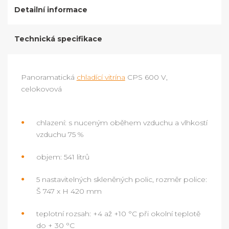
Detailní informace
Technická specifikace
Panoramatická
chladící vitrína
CPS 600 V,
celokovová
chlazení: s nuceným oběhem vzduchu a vlhkostí
vzduchu 75 %
objem: 541 litrů
5 nastavitelných skleněných polic, rozměr police:
Š 747 x H 420 mm
teplotní rozsah: +4 až +10 °C při okolní teplotě
do + 30 °C