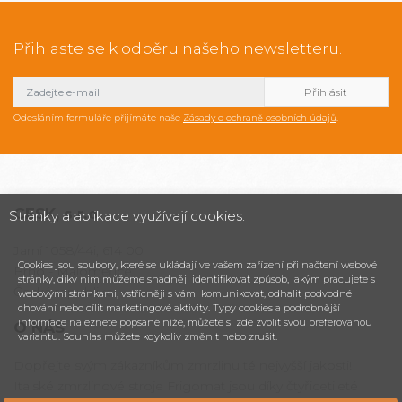
Přihlaste se k odběru našeho newsletteru.
Odesláním formuláře přijímáte naše
Zásady o ochraně osobních údajů
.
CESK,
s.r.o.
Stránky a aplikace využívají cookies.
Jarní 1058/44i, 614 00
Cookies jsou soubory, které se ukládají ve vašem zařízení při načtení webové
Brno - Maloměřice
stránky, díky nim můžeme snadněji identifikovat způsob, jakým pracujete s
Česká republika
webovými stránkami, vstřícněji s vámi komunikovat, odhalit podvodné
chování nebo cílit marketingové aktivity. Typy cookies a podrobnější
informace naleznete popsané níže, můžete si zde zvolit svou preferovanou
O NÁS
variantu. Souhlas můžete kdykoliv změnit nebo zrušit.
Dopřejte svým zákazníkům zmrzlinu té nejvyšší jakosti!
Italské zmrzlinové stroje Frigomat jsou díky čtyřicetileté