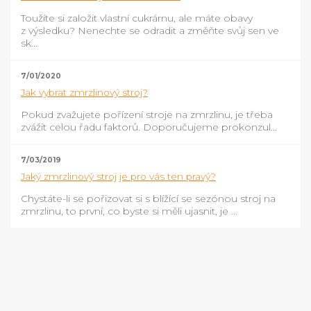
Toužíte si založit vlastní cukrárnu, ale máte obavy
z výsledku? Nenechte se odradit a změňte svůj sen ve
sk...
7/01/2020
Jak vybrat zmrzlinový stroj?
Pokud zvažujete pořízení stroje na zmrzlinu, je třeba
zvážit celou řadu faktorů. Doporučujeme prokonzul...
7/03/2019
Jaký zmrzlinový stroj je pro vás ten pravý?
Chystáte-li se pořizovat si s blížící se sezónou stroj na
zmrzlinu, to první, co byste si měli ujasnit, je ...