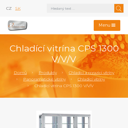
CZ
SK
Menu
Chladící vitrína CPS 1300
V/V/V
Domů
Produkty
Chladící a mrazící vitríny
Panoramatické vitríny
Chladící vitríny
Chladící vitrína CPS 1300 V/V/V