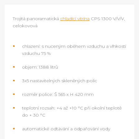
Trojitá panoramatická
chladící vitrína
CPS 1300 V/V/V,
celokovová
chlazení: s nuceným oběhem vzduchu a vlhkostí
vzduchu 75 %
objem: 1388 litrů
3x5 nastavitelných skleněných polic
rozměr police: Š 565 x H 420 mm
teplotní rozsah: +4 až +10 °C při okolní teplotě
do + 30 °C
automatické odtávání a odpařování vody