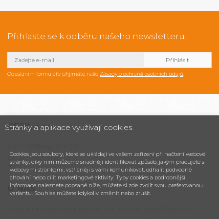
Přihlaste se k odběru našeho newsletteru.
Odesláním formuláře přijímáte naše
Zásady o ochraně osobních údajů
.
CESK,
s.r.o.
Stránky a aplikace využívají cookies.
Jarní 1058/44i, 614 00
Cookies jsou soubory, které se ukládají ve vašem zařízení při načtení webové
Brno - Maloměřice
stránky, díky nim můžeme snadněji identifikovat způsob, jakým pracujete s
Česká republika
webovými stránkami, vstřícněji s vámi komunikovat, odhalit podvodné
chování nebo cílit marketingové aktivity. Typy cookies a podrobnější
informace naleznete popsané níže, můžete si zde zvolit svou preferovanou
O NÁS
variantu. Souhlas můžete kdykoliv změnit nebo zrušit.
Dopřejte svým zákazníkům zmrzlinu té nejvyšší jakosti!