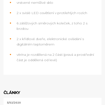
vrstvené nemlživé sklo
2 x svislé LED osvětlení v protilehlých rozích
6 zátěžových směrových koleček, z toho 2 s
brzdou
2 x křídlové dveře, elektronické ovládání s
digitálním teploměrem
vitrína je rozdělená na 2 části (pravá a prostřední
část je oddělená od levé)
ČLÁNKY
5/02/2020