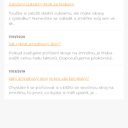
Založení cukrárny krok za krokem
Toužíte si založit vlastní cukrárnu, ale máte obavy
z výsledku? Nenechte se odradit a změňte svůj sen ve
sk...
7/01/2020
Jak vybrat zmrzlinový stroj?
Pokud zvažujete pořízení stroje na zmrzlinu, je třeba
zvážit celou řadu faktorů. Doporučujeme prokonzul...
7/03/2019
Jaký zmrzlinový stroj je pro vás ten pravý?
Chystáte-li se pořizovat si s blížící se sezónou stroj na
zmrzlinu, to první, co byste si měli ujasnit, je ...